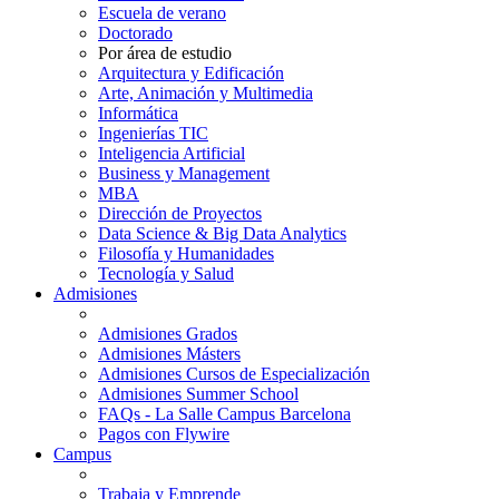
Escuela de verano
Doctorado
Por área de estudio
Arquitectura y Edificación
Arte, Animación y Multimedia
Informática
Ingenierías TIC
Inteligencia Artificial
Business y Management
MBA
Dirección de Proyectos
Data Science & Big Data Analytics
Filosofía y Humanidades
Tecnología y Salud
Admisiones
Admisiones Grados
Admisiones Másters
Admisiones Cursos de Especialización
Admisiones Summer School
FAQs - La Salle Campus Barcelona
Pagos con Flywire
Campus
Trabaja y Emprende