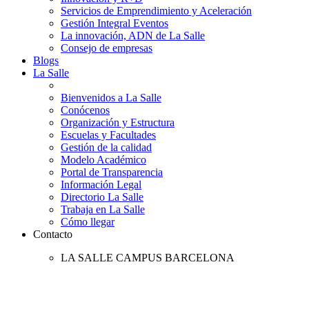
Servicios de Emprendimiento y Aceleración
Gestión Integral Eventos
La innovación, ADN de La Salle
Consejo de empresas
Blogs
La Salle
Bienvenidos a La Salle
Conócenos
Organización y Estructura
Escuelas y Facultades
Gestión de la calidad
Modelo Académico
Portal de Transparencia
Información Legal
Directorio La Salle
Trabaja en La Salle
Cómo llegar
Contacto
LA SALLE CAMPUS BARCELONA