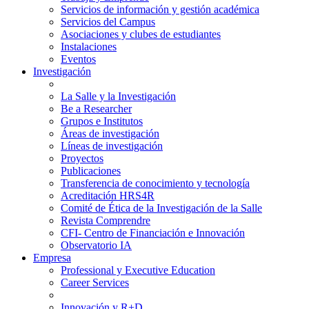
Servicios de información y gestión académica
Servicios del Campus
Asociaciones y clubes de estudiantes
Instalaciones
Eventos
Investigación
La Salle y la Investigación
Be a Researcher
Grupos e Institutos
Áreas de investigación
Líneas de investigación
Proyectos
Publicaciones
Transferencia de conocimiento y tecnología
Acreditación HRS4R
Comité de Ética de la Investigación de la Salle
Revista Comprendre
CFI- Centro de Financiación e Innovación
Observatorio IA
Empresa
Professional y Executive Education
Career Services
Innovación y R+D