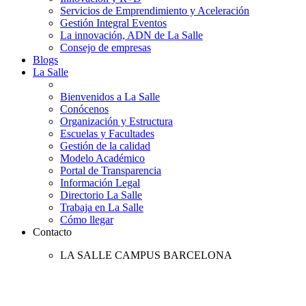
Servicios de Emprendimiento y Aceleración
Gestión Integral Eventos
La innovación, ADN de La Salle
Consejo de empresas
Blogs
La Salle
Bienvenidos a La Salle
Conócenos
Organización y Estructura
Escuelas y Facultades
Gestión de la calidad
Modelo Académico
Portal de Transparencia
Información Legal
Directorio La Salle
Trabaja en La Salle
Cómo llegar
Contacto
LA SALLE CAMPUS BARCELONA