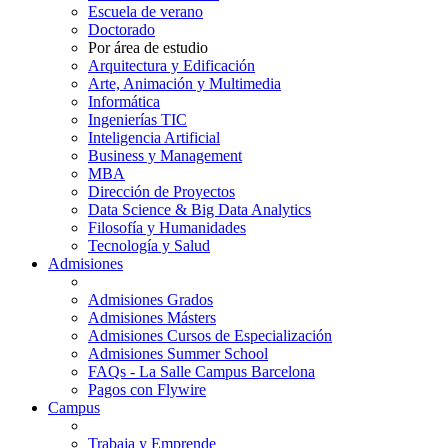
Escuela de verano
Doctorado
Por área de estudio
Arquitectura y Edificación
Arte, Animación y Multimedia
Informática
Ingenierías TIC
Inteligencia Artificial
Business y Management
MBA
Dirección de Proyectos
Data Science & Big Data Analytics
Filosofía y Humanidades
Tecnología y Salud
Admisiones
Admisiones Grados
Admisiones Másters
Admisiones Cursos de Especialización
Admisiones Summer School
FAQs - La Salle Campus Barcelona
Pagos con Flywire
Campus
Trabaja y Emprende