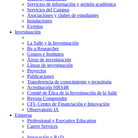
Servicios de información y gestión académica
Servicios del Campus
Asociaciones y clubes de estudiantes
Instalaciones
Eventos
Investigación
La Salle y la Investigación
Be a Researcher
Grupos e Institutos
Áreas de investigación
Líneas de investigación
Proyectos
Publicaciones
Transferencia de conocimiento y tecnología
Acreditación HRS4R
Comité de Ética de la Investigación de la Salle
Revista Comprendre
CFI- Centro de Financiación e Innovación
Observatorio IA
Empresa
Professional y Executive Education
Career Services
Innovación y R+D