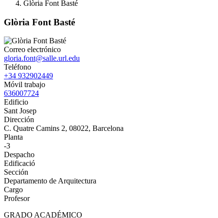
Glòria Font Basté
Glòria Font Basté
Correo electrónico
gloria.font@salle.url.edu
Teléfono
+34 932902449
Móvil trabajo
636007724
Edificio
Sant Josep
Dirección
C. Quatre Camins 2, 08022, Barcelona
Planta
-3
Despacho
Edificació
Sección
Departamento de Arquitectura
Cargo
Profesor
GRADO ACADÉMICO