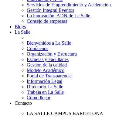
Servicios de Emprendimiento y Aceleración
Gestión Integral Eventos
La innovación, ADN de La Salle
Consejo de empresas
Blogs
La Salle
Bienvenidos a La Salle
Conócenos
Organización y Estructura
Escuelas y Facultades
Gestión de la calidad
Modelo Académico
Portal de Transparencia
Información Legal
Directorio La Salle
Trabaja en La Salle
Cómo llegar
Contacto
LA SALLE CAMPUS BARCELONA