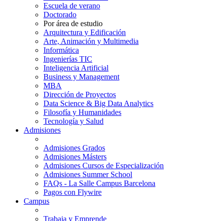
Escuela de verano
Doctorado
Por área de estudio
Arquitectura y Edificación
Arte, Animación y Multimedia
Informática
Ingenierías TIC
Inteligencia Artificial
Business y Management
MBA
Dirección de Proyectos
Data Science & Big Data Analytics
Filosofía y Humanidades
Tecnología y Salud
Admisiones
Admisiones Grados
Admisiones Másters
Admisiones Cursos de Especialización
Admisiones Summer School
FAQs - La Salle Campus Barcelona
Pagos con Flywire
Campus
Trabaja y Emprende