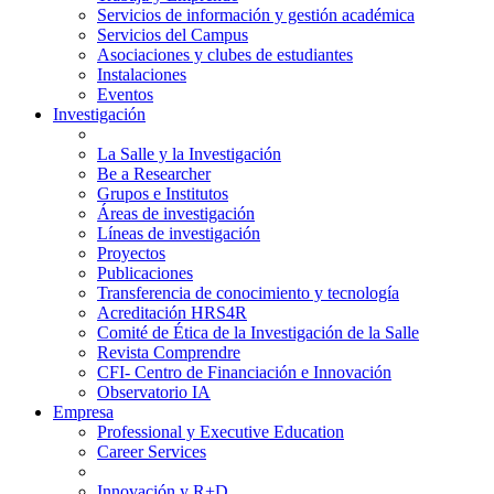
Servicios de información y gestión académica
Servicios del Campus
Asociaciones y clubes de estudiantes
Instalaciones
Eventos
Investigación
La Salle y la Investigación
Be a Researcher
Grupos e Institutos
Áreas de investigación
Líneas de investigación
Proyectos
Publicaciones
Transferencia de conocimiento y tecnología
Acreditación HRS4R
Comité de Ética de la Investigación de la Salle
Revista Comprendre
CFI- Centro de Financiación e Innovación
Observatorio IA
Empresa
Professional y Executive Education
Career Services
Innovación y R+D