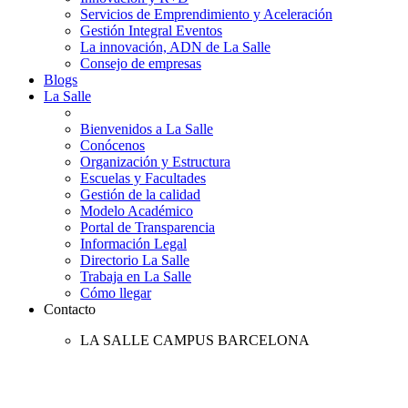
Servicios de Emprendimiento y Aceleración
Gestión Integral Eventos
La innovación, ADN de La Salle
Consejo de empresas
Blogs
La Salle
Bienvenidos a La Salle
Conócenos
Organización y Estructura
Escuelas y Facultades
Gestión de la calidad
Modelo Académico
Portal de Transparencia
Información Legal
Directorio La Salle
Trabaja en La Salle
Cómo llegar
Contacto
LA SALLE CAMPUS BARCELONA