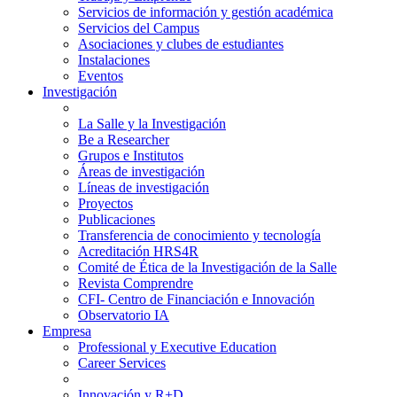
Servicios de información y gestión académica
Servicios del Campus
Asociaciones y clubes de estudiantes
Instalaciones
Eventos
Investigación
La Salle y la Investigación
Be a Researcher
Grupos e Institutos
Áreas de investigación
Líneas de investigación
Proyectos
Publicaciones
Transferencia de conocimiento y tecnología
Acreditación HRS4R
Comité de Ética de la Investigación de la Salle
Revista Comprendre
CFI- Centro de Financiación e Innovación
Observatorio IA
Empresa
Professional y Executive Education
Career Services
Innovación y R+D