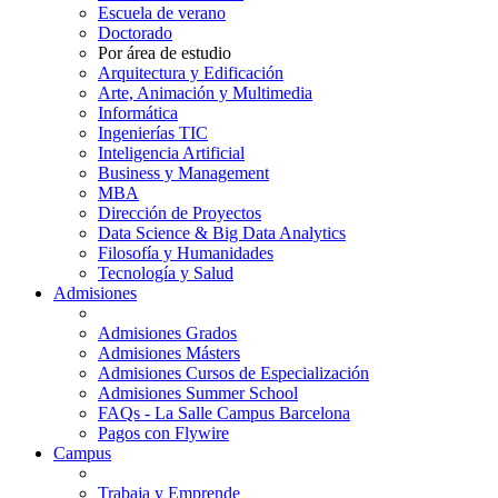
Escuela de verano
Doctorado
Por área de estudio
Arquitectura y Edificación
Arte, Animación y Multimedia
Informática
Ingenierías TIC
Inteligencia Artificial
Business y Management
MBA
Dirección de Proyectos
Data Science & Big Data Analytics
Filosofía y Humanidades
Tecnología y Salud
Admisiones
Admisiones Grados
Admisiones Másters
Admisiones Cursos de Especialización
Admisiones Summer School
FAQs - La Salle Campus Barcelona
Pagos con Flywire
Campus
Trabaja y Emprende