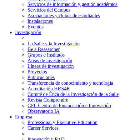
Servicios de información y gestión académica
Servicios del Campus
Asociaciones y clubes de estudiantes
Instalaciones
Eventos
Investigación
La Salle y la Investigación
Be a Researcher
Grupos e Institutos
Áreas de investigación
Líneas de investigación
Proyectos
Publicaciones
Transferencia de conocimiento y tecnología
Acreditación HRS4R
Comité de Ética de la Investigación de la Salle
Revista Comprendre
CFI- Centro de Financiación e Innovación
Observatorio IA
Empresa
Professional y Executive Education
Career Services
Innovación y R+D