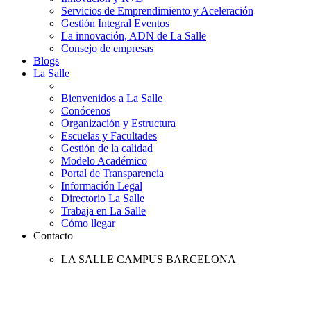
Servicios de Emprendimiento y Aceleración
Gestión Integral Eventos
La innovación, ADN de La Salle
Consejo de empresas
Blogs
La Salle
Bienvenidos a La Salle
Conócenos
Organización y Estructura
Escuelas y Facultades
Gestión de la calidad
Modelo Académico
Portal de Transparencia
Información Legal
Directorio La Salle
Trabaja en La Salle
Cómo llegar
Contacto
LA SALLE CAMPUS BARCELONA