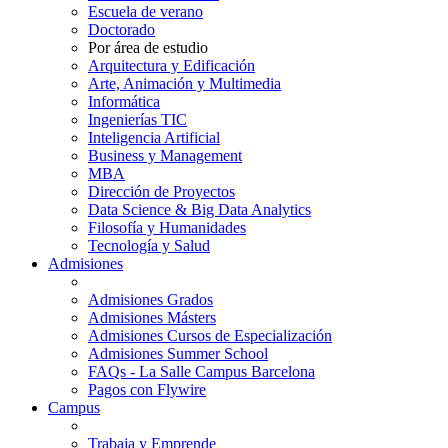
Escuela de verano
Doctorado
Por área de estudio
Arquitectura y Edificación
Arte, Animación y Multimedia
Informática
Ingenierías TIC
Inteligencia Artificial
Business y Management
MBA
Dirección de Proyectos
Data Science & Big Data Analytics
Filosofía y Humanidades
Tecnología y Salud
Admisiones
Admisiones Grados
Admisiones Másters
Admisiones Cursos de Especialización
Admisiones Summer School
FAQs - La Salle Campus Barcelona
Pagos con Flywire
Campus
Trabaja y Emprende