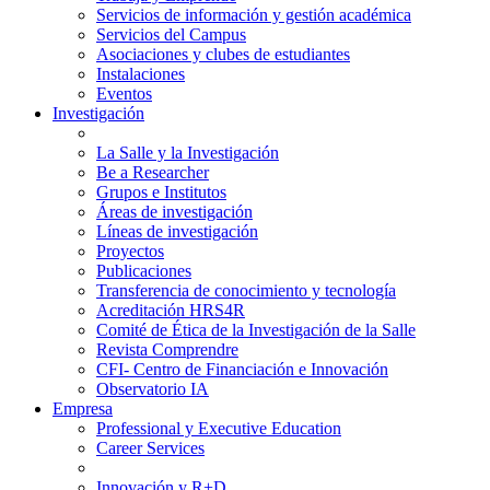
Servicios de información y gestión académica
Servicios del Campus
Asociaciones y clubes de estudiantes
Instalaciones
Eventos
Investigación
La Salle y la Investigación
Be a Researcher
Grupos e Institutos
Áreas de investigación
Líneas de investigación
Proyectos
Publicaciones
Transferencia de conocimiento y tecnología
Acreditación HRS4R
Comité de Ética de la Investigación de la Salle
Revista Comprendre
CFI- Centro de Financiación e Innovación
Observatorio IA
Empresa
Professional y Executive Education
Career Services
Innovación y R+D