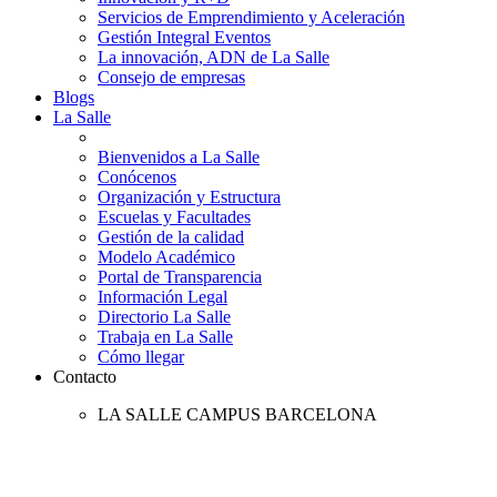
Servicios de Emprendimiento y Aceleración
Gestión Integral Eventos
La innovación, ADN de La Salle
Consejo de empresas
Blogs
La Salle
Bienvenidos a La Salle
Conócenos
Organización y Estructura
Escuelas y Facultades
Gestión de la calidad
Modelo Académico
Portal de Transparencia
Información Legal
Directorio La Salle
Trabaja en La Salle
Cómo llegar
Contacto
LA SALLE CAMPUS BARCELONA