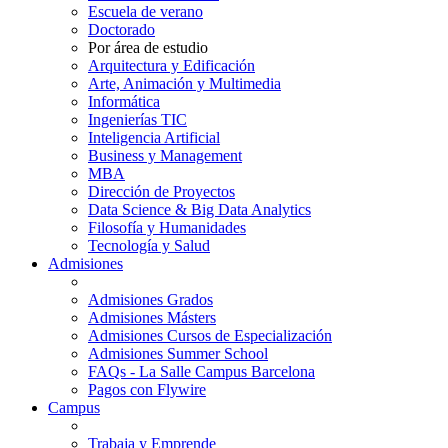
Escuela de verano
Doctorado
Por área de estudio
Arquitectura y Edificación
Arte, Animación y Multimedia
Informática
Ingenierías TIC
Inteligencia Artificial
Business y Management
MBA
Dirección de Proyectos
Data Science & Big Data Analytics
Filosofía y Humanidades
Tecnología y Salud
Admisiones
Admisiones Grados
Admisiones Másters
Admisiones Cursos de Especialización
Admisiones Summer School
FAQs - La Salle Campus Barcelona
Pagos con Flywire
Campus
Trabaja y Emprende