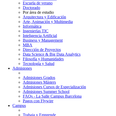
Escuela de verano
Doctorado
Por área de estudio
Arquitectura y Edificación
Arte, Animación y Multimedia
Informática
Ingenierías TIC
Inteligencia Artificial
Business y Management
MBA
Dirección de Proyectos
Data Science & Big Data Analytics
Filosofía y Humanidades
Tecnología y Salud
Admisiones
Admisiones Grados
Admisiones Másters
Admisiones Cursos de Especialización
Admisiones Summer School
FAQs - La Salle Campus Barcelona
Pagos con Flywire
Campus
Trabaja y Emprende