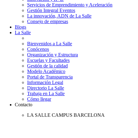
Servicios de Emprendimiento y Aceleración
Gestión Integral Eventos
La innovación, ADN de La Salle
Consejo de empresas
Blogs
La Salle
Bienvenidos a La Salle
Conócenos
Organización y Estructura
Escuelas y Facultades
Gestión de la calidad
Modelo Académico
Portal de Transparencia
Información Legal
Directorio La Salle
Trabaja en La Salle
Cómo llegar
Contacto
LA SALLE CAMPUS BARCELONA