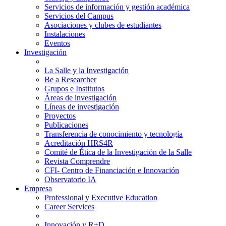
Servicios de información y gestión académica
Servicios del Campus
Asociaciones y clubes de estudiantes
Instalaciones
Eventos
Investigación
La Salle y la Investigación
Be a Researcher
Grupos e Institutos
Áreas de investigación
Líneas de investigación
Proyectos
Publicaciones
Transferencia de conocimiento y tecnología
Acreditación HRS4R
Comité de Ética de la Investigación de la Salle
Revista Comprendre
CFI- Centro de Financiación e Innovación
Observatorio IA
Empresa
Professional y Executive Education
Career Services
Innovación y R+D