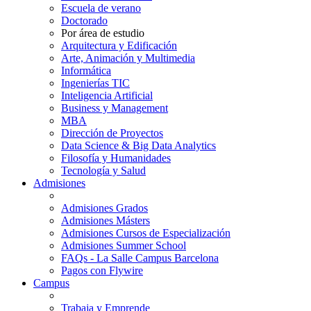
Escuela de verano
Doctorado
Por área de estudio
Arquitectura y Edificación
Arte, Animación y Multimedia
Informática
Ingenierías TIC
Inteligencia Artificial
Business y Management
MBA
Dirección de Proyectos
Data Science & Big Data Analytics
Filosofía y Humanidades
Tecnología y Salud
Admisiones
Admisiones Grados
Admisiones Másters
Admisiones Cursos de Especialización
Admisiones Summer School
FAQs - La Salle Campus Barcelona
Pagos con Flywire
Campus
Trabaja y Emprende