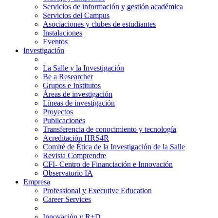
Servicios de información y gestión académica
Servicios del Campus
Asociaciones y clubes de estudiantes
Instalaciones
Eventos
Investigación
La Salle y la Investigación
Be a Researcher
Grupos e Institutos
Áreas de investigación
Líneas de investigación
Proyectos
Publicaciones
Transferencia de conocimiento y tecnología
Acreditación HRS4R
Comité de Ética de la Investigación de la Salle
Revista Comprendre
CFI- Centro de Financiación e Innovación
Observatorio IA
Empresa
Professional y Executive Education
Career Services
Innovación y R+D