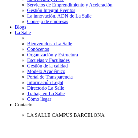
Servicios de Emprendimiento y Aceleración
Gestión Integral Eventos
La innovación, ADN de La Salle
Consejo de empresas
Blogs
La Salle
Bienvenidos a La Salle
Conócenos
Organización y Estructura
Escuelas y Facultades
Gestión de la calidad
Modelo Académico
Portal de Transparencia
Información Legal
Directorio La Salle
Trabaja en La Salle
Cómo llegar
Contacto
LA SALLE CAMPUS BARCELONA