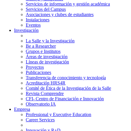
Servicios de información y gestión académica
Servicios del Campus
Asociaciones y clubes de estudiantes
Instalaciones
Eventos
Investigación
La Salle y la Investigación
Be a Researcher
Grupos e Institutos
Áreas de investigación
Líneas de investigación
Proyectos
Publicaciones
Transferencia de conocimiento y tecnología
Acreditación HRS4R
Comité de Ética de la Investigación de la Salle
Revista Comprendre
CFI- Centro de Financiación e Innovación
Observatorio IA
Empresa
Professional y Executive Education
Career Services
Innovación y R+D