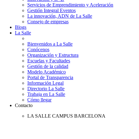
Servicios de Emprendimiento y Aceleración
Gestión Integral Eventos
La innovación, ADN de La Salle
Consejo de empresas
Blogs
La Salle
Bienvenidos a La Salle
Conócenos
Organización y Estructura
Escuelas y Facultades
Gestión de la calidad
Modelo Académico
Portal de Transparencia
Información Legal
Directorio La Salle
Trabaja en La Salle
Cómo llegar
Contacto
LA SALLE CAMPUS BARCELONA