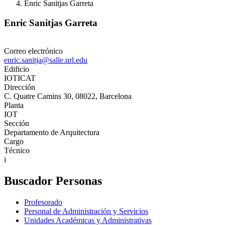
Enric Sanitjas Garreta
Enric Sanitjas Garreta
Correo electrónico
enric.sanitja@salle.url.edu
Edificio
IOTICAT
Dirección
C. Quatre Camins 30, 08022, Barcelona
Planta
IOT
Sección
Departamento de Arquitectura
Cargo
Técnico
i
Buscador Personas
Profesorado
Personal de Administración y Servicios
Unidades Académicas y Administrativas