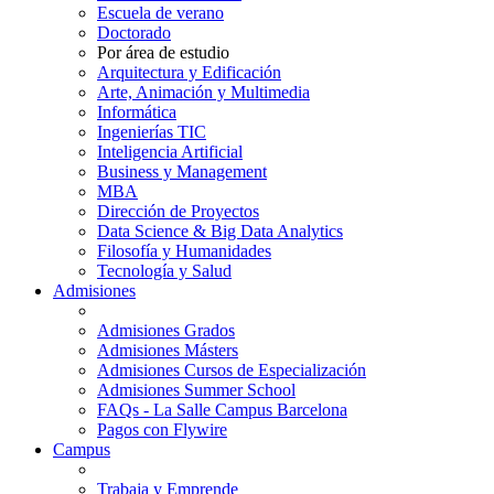
Escuela de verano
Doctorado
Por área de estudio
Arquitectura y Edificación
Arte, Animación y Multimedia
Informática
Ingenierías TIC
Inteligencia Artificial
Business y Management
MBA
Dirección de Proyectos
Data Science & Big Data Analytics
Filosofía y Humanidades
Tecnología y Salud
Admisiones
Admisiones Grados
Admisiones Másters
Admisiones Cursos de Especialización
Admisiones Summer School
FAQs - La Salle Campus Barcelona
Pagos con Flywire
Campus
Trabaja y Emprende