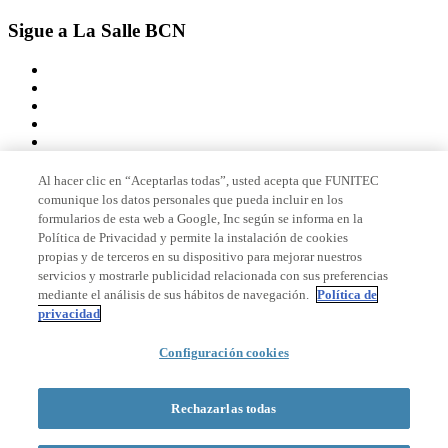
Sigue a La Salle BCN
Al hacer clic en “Aceptarlas todas”, usted acepta que FUNITEC
comunique los datos personales que pueda incluir en los
Miembro de
formularios de esta web a Google, Inc según se informa en la
Política de Privacidad y permite la instalación de cookies
propias y de terceros en su dispositivo para mejorar nuestros
servicios y mostrarle publicidad relacionada con sus preferencias
Acreditaciones
mediante el análisis de sus hábitos de navegación.
Política de
privacidad
Configuración cookies
© 2026 La Salle Campus Barcelona - URL |
Aviso legal
|
Política de
privacidad
|
Política de cookies
Rechazarlas todas
Formulario de búsqueda