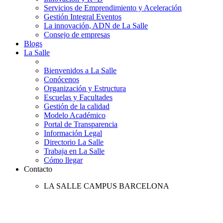
Servicios de Emprendimiento y Aceleración
Gestión Integral Eventos
La innovación, ADN de La Salle
Consejo de empresas
Blogs
La Salle
Bienvenidos a La Salle
Conócenos
Organización y Estructura
Escuelas y Facultades
Gestión de la calidad
Modelo Académico
Portal de Transparencia
Información Legal
Directorio La Salle
Trabaja en La Salle
Cómo llegar
Contacto
LA SALLE CAMPUS BARCELONA