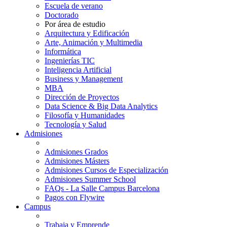
Escuela de verano
Doctorado
Por área de estudio
Arquitectura y Edificación
Arte, Animación y Multimedia
Informática
Ingenierías TIC
Inteligencia Artificial
Business y Management
MBA
Dirección de Proyectos
Data Science & Big Data Analytics
Filosofía y Humanidades
Tecnología y Salud
Admisiones
Admisiones Grados
Admisiones Másters
Admisiones Cursos de Especialización
Admisiones Summer School
FAQs - La Salle Campus Barcelona
Pagos con Flywire
Campus
Trabaja y Emprende