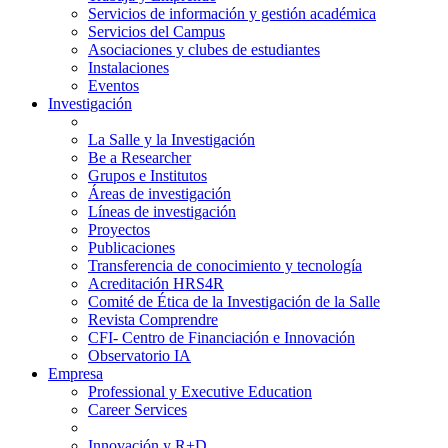
Servicios de información y gestión académica
Servicios del Campus
Asociaciones y clubes de estudiantes
Instalaciones
Eventos
Investigación
La Salle y la Investigación
Be a Researcher
Grupos e Institutos
Áreas de investigación
Líneas de investigación
Proyectos
Publicaciones
Transferencia de conocimiento y tecnología
Acreditación HRS4R
Comité de Ética de la Investigación de la Salle
Revista Comprendre
CFI- Centro de Financiación e Innovación
Observatorio IA
Empresa
Professional y Executive Education
Career Services
Innovación y R+D