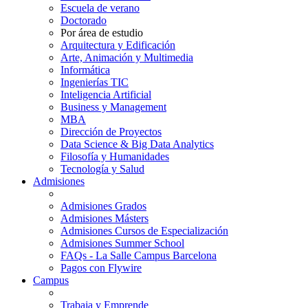
Escuela de verano
Doctorado
Por área de estudio
Arquitectura y Edificación
Arte, Animación y Multimedia
Informática
Ingenierías TIC
Inteligencia Artificial
Business y Management
MBA
Dirección de Proyectos
Data Science & Big Data Analytics
Filosofía y Humanidades
Tecnología y Salud
Admisiones
Admisiones Grados
Admisiones Másters
Admisiones Cursos de Especialización
Admisiones Summer School
FAQs - La Salle Campus Barcelona
Pagos con Flywire
Campus
Trabaja y Emprende