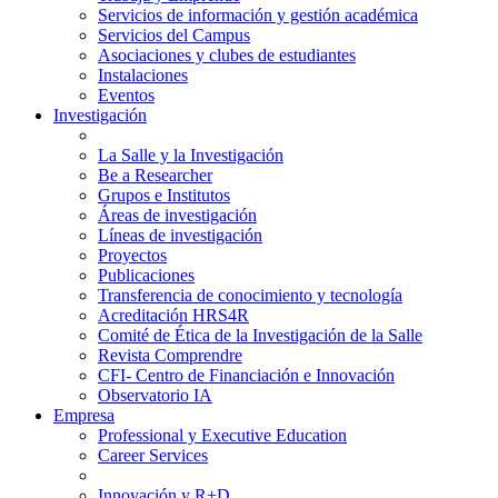
Servicios de información y gestión académica
Servicios del Campus
Asociaciones y clubes de estudiantes
Instalaciones
Eventos
Investigación
La Salle y la Investigación
Be a Researcher
Grupos e Institutos
Áreas de investigación
Líneas de investigación
Proyectos
Publicaciones
Transferencia de conocimiento y tecnología
Acreditación HRS4R
Comité de Ética de la Investigación de la Salle
Revista Comprendre
CFI- Centro de Financiación e Innovación
Observatorio IA
Empresa
Professional y Executive Education
Career Services
Innovación y R+D