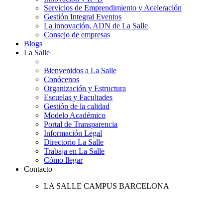
Servicios de Emprendimiento y Aceleración
Gestión Integral Eventos
La innovación, ADN de La Salle
Consejo de empresas
Blogs
La Salle
Bienvenidos a La Salle
Conócenos
Organización y Estructura
Escuelas y Facultades
Gestión de la calidad
Modelo Académico
Portal de Transparencia
Información Legal
Directorio La Salle
Trabaja en La Salle
Cómo llegar
Contacto
LA SALLE CAMPUS BARCELONA