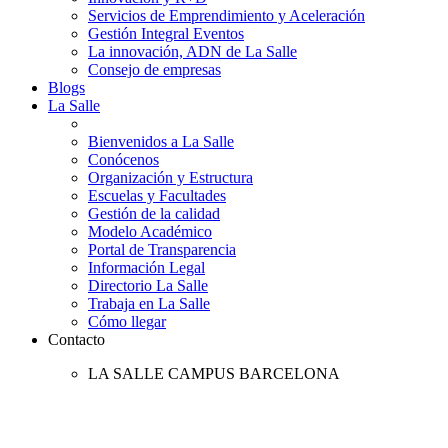
Servicios de Emprendimiento y Aceleración
Gestión Integral Eventos
La innovación, ADN de La Salle
Consejo de empresas
Blogs
La Salle
Bienvenidos a La Salle
Conócenos
Organización y Estructura
Escuelas y Facultades
Gestión de la calidad
Modelo Académico
Portal de Transparencia
Información Legal
Directorio La Salle
Trabaja en La Salle
Cómo llegar
Contacto
LA SALLE CAMPUS BARCELONA