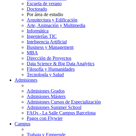
Escuela de verano
Doctorado
Por área de estudio
Arquitectura y Edificación
Arte, Animación y Multimedia
Informática
Ingenierías TIC
Inteligencia Artificial
Business y Management
MBA
Dirección de Proyectos
Data Science & Big Data Analytics
Filosofía y Humanidades
Tecnología y Salud
Admisiones
Admisiones Grados
Admisiones Másters
Admisiones Cursos de Especialización
Admisiones Summer School
FAQs - La Salle Campus Barcelona
Pagos con Flywire
Campus
Trabaja y Emprende