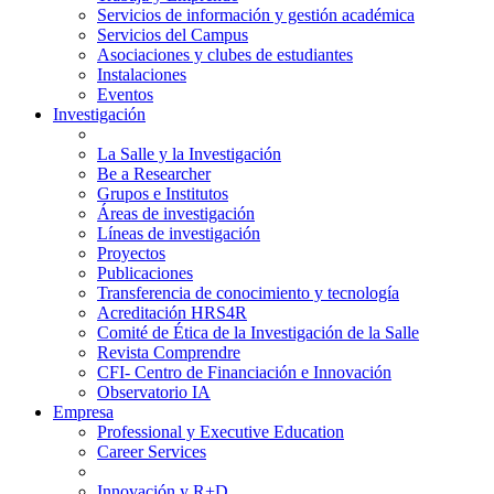
Servicios de información y gestión académica
Servicios del Campus
Asociaciones y clubes de estudiantes
Instalaciones
Eventos
Investigación
La Salle y la Investigación
Be a Researcher
Grupos e Institutos
Áreas de investigación
Líneas de investigación
Proyectos
Publicaciones
Transferencia de conocimiento y tecnología
Acreditación HRS4R
Comité de Ética de la Investigación de la Salle
Revista Comprendre
CFI- Centro de Financiación e Innovación
Observatorio IA
Empresa
Professional y Executive Education
Career Services
Innovación y R+D