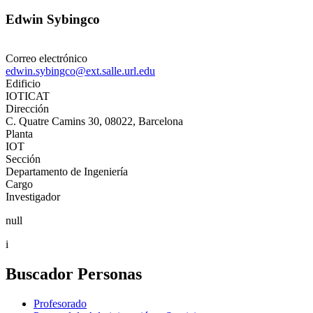
Edwin Sybingco
Correo electrónico
edwin.sybingco@ext.salle.url.edu
Edificio
IOTICAT
Dirección
C. Quatre Camins 30, 08022, Barcelona
Planta
IOT
Sección
Departamento de Ingeniería
Cargo
Investigador
null
i
Buscador Personas
Profesorado