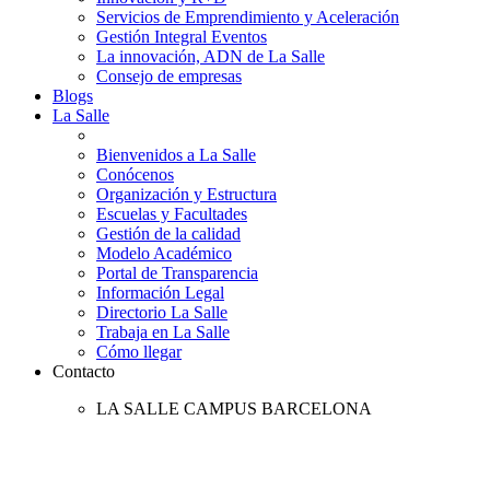
Servicios de Emprendimiento y Aceleración
Gestión Integral Eventos
La innovación, ADN de La Salle
Consejo de empresas
Blogs
La Salle
Bienvenidos a La Salle
Conócenos
Organización y Estructura
Escuelas y Facultades
Gestión de la calidad
Modelo Académico
Portal de Transparencia
Información Legal
Directorio La Salle
Trabaja en La Salle
Cómo llegar
Contacto
LA SALLE CAMPUS BARCELONA