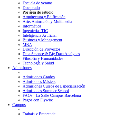
Escuela de verano
Doctorado
Por área de estudio
Arquitectura y Edificación
Arte, Animación y Multimedia
Informática
Ingenierías TIC
Inteligencia Artificial
Business y Management
MBA
Dirección de Proyectos
Data Science & Big Data Analytics
Filosofía y Humanidades
Tecnología y Salud
Admisiones
Admisiones Grados
Admisiones Másters
Admisiones Cursos de Especialización
Admisiones Summer School
FAQs - La Salle Campus Barcelona
Pagos con Flywire
Campus
Trabaja y Emprende