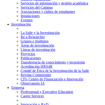
Servicios de información y gestión académica
Servicios del Campus
Asociaciones y clubes de estudiantes
Instalaciones
Eventos
Investigación
La Salle y la Investigación
Be a Researcher
Grupos e Institutos
Áreas de investigación
Líneas de investigación
Proyectos
Publicaciones
Transferencia de conocimiento y tecnología
Acreditación HRS4R
Comité de Ética de la Investigación de la Salle
Revista Comprendre
CFI- Centro de Financiación e Innovación
Observatorio IA
Empresa
Professional y Executive Education
Career Services
Innovación y R+D