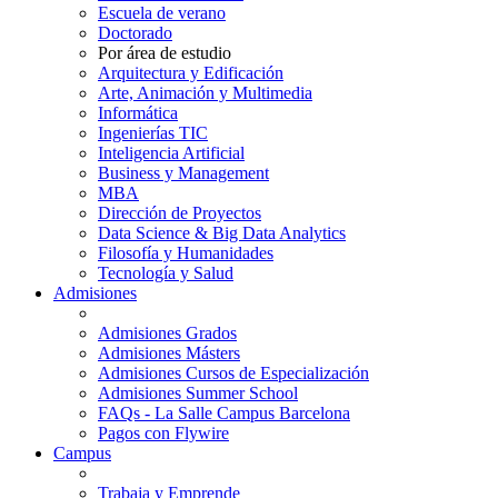
Escuela de verano
Doctorado
Por área de estudio
Arquitectura y Edificación
Arte, Animación y Multimedia
Informática
Ingenierías TIC
Inteligencia Artificial
Business y Management
MBA
Dirección de Proyectos
Data Science & Big Data Analytics
Filosofía y Humanidades
Tecnología y Salud
Admisiones
Admisiones Grados
Admisiones Másters
Admisiones Cursos de Especialización
Admisiones Summer School
FAQs - La Salle Campus Barcelona
Pagos con Flywire
Campus
Trabaja y Emprende