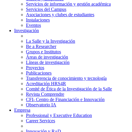
Servicios de información y gestión académica
Servicios del Campus
Asociaciones y clubes de estudiantes
Instalaciones
Eventos
Investigación
La Salle y la Investigación
Be a Researcher
Grupos e Institutos
Áreas de investigación
Líneas de investigación
Proyectos
Publicaciones
Transferencia de conocimiento y tecnología
Acreditación HRS4R
Comité de Ética de la Investigación de la Salle
Revista Comprendre
CFI- Centro de Financiación e Innovación
Observatorio IA
Empresa
Professional y Executive Education
Career Services
Innovación y R+D