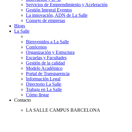
Servicios de Emprendimiento y Aceleración
Gestión Integral Eventos
La innovación, ADN de La Salle
Consejo de empresas
Blogs
La Salle
Bienvenidos a La Salle
Conócenos
Organización y Estructura
Escuelas y Facultades
Gestión de la calidad
Modelo Académico
Portal de Transparencia
Información Legal
Directorio La Salle
Trabaja en La Salle
Cómo llegar
Contacto
LA SALLE CAMPUS BARCELONA