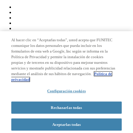
Al hacer clic en “Aceptarlas todas”, usted acepta que FUNITEC
comunique los datos personales que pueda incluir en los
Miembro de
formularios de esta web a Google, Inc según se informa en la
Política de Privacidad y permite la instalación de cookies
propias y de terceros en su dispositivo para mejorar nuestros
servicios y mostrarle publicidad relacionada con sus preferencias
Acreditaciones
mediante el análisis de sus hábitos de navegación.
Política de
privacidad
Configuración cookies
© 2026 La Salle Campus Barcelona - URL |
Aviso legal
|
Política de
privacidad
|
Política de cookies
Rechazarlas todas
Formulario de búsqueda
Aceptarlas todas