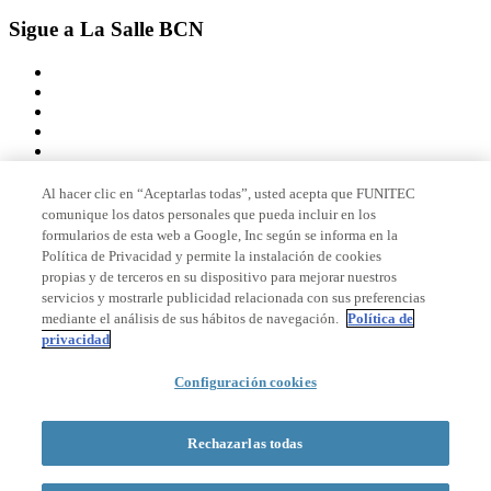
Sigue a La Salle BCN
Al hacer clic en “Aceptarlas todas”, usted acepta que FUNITEC
comunique los datos personales que pueda incluir en los
Miembro de
formularios de esta web a Google, Inc según se informa en la
Política de Privacidad y permite la instalación de cookies
propias y de terceros en su dispositivo para mejorar nuestros
servicios y mostrarle publicidad relacionada con sus preferencias
Acreditaciones
mediante el análisis de sus hábitos de navegación.
Política de
privacidad
Configuración cookies
© 2026 La Salle Campus Barcelona - URL |
Aviso legal
|
Política de
privacidad
|
Política de cookies
Rechazarlas todas
Formulario de búsqueda