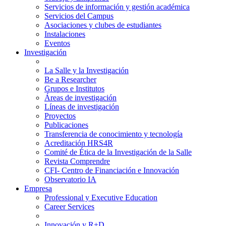
Servicios de información y gestión académica
Servicios del Campus
Asociaciones y clubes de estudiantes
Instalaciones
Eventos
Investigación
La Salle y la Investigación
Be a Researcher
Grupos e Institutos
Áreas de investigación
Líneas de investigación
Proyectos
Publicaciones
Transferencia de conocimiento y tecnología
Acreditación HRS4R
Comité de Ética de la Investigación de la Salle
Revista Comprendre
CFI- Centro de Financiación e Innovación
Observatorio IA
Empresa
Professional y Executive Education
Career Services
Innovación y R+D