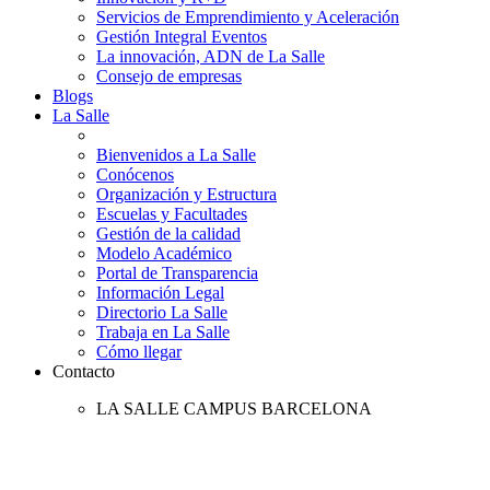
Servicios de Emprendimiento y Aceleración
Gestión Integral Eventos
La innovación, ADN de La Salle
Consejo de empresas
Blogs
La Salle
Bienvenidos a La Salle
Conócenos
Organización y Estructura
Escuelas y Facultades
Gestión de la calidad
Modelo Académico
Portal de Transparencia
Información Legal
Directorio La Salle
Trabaja en La Salle
Cómo llegar
Contacto
LA SALLE CAMPUS BARCELONA