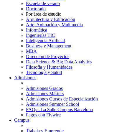
Escuela de verano
Doctorado
Por área de estudio
Arquitectura y Edificación
Arte, Animación y Multimedia
Informática
Ingenierías TIC
Inteligencia Artificial
Business y Management
MBA
Dirección de Proyectos
Data Science & Big Data Analytics
Filosofía y Humanidades
Tecnología y Salud
Admisiones
Admisiones Grados
Admisiones Másters
Admisiones Cursos de Especialización
Admisiones Summer School
FAQs - La Salle Campus Barcelona
Pagos con Flywire
Campus
Trabaja y Emprende