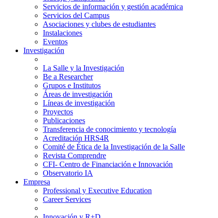
Servicios de información y gestión académica
Servicios del Campus
Asociaciones y clubes de estudiantes
Instalaciones
Eventos
Investigación
La Salle y la Investigación
Be a Researcher
Grupos e Institutos
Áreas de investigación
Líneas de investigación
Proyectos
Publicaciones
Transferencia de conocimiento y tecnología
Acreditación HRS4R
Comité de Ética de la Investigación de la Salle
Revista Comprendre
CFI- Centro de Financiación e Innovación
Observatorio IA
Empresa
Professional y Executive Education
Career Services
Innovación y R+D