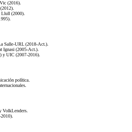
 Vic (2016).
 (2012).
Llull (2000).
1995).
La Salle-URL (2018-Act.).
 Ignasi (2005-Act.).
L) y UIC (2007-2016).
cación política.
ternacionales.
y VolkLenders.
-2010).