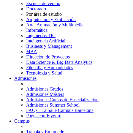
Escuela de verano
Doctorado
Por área de estudio
Arquitectura y Edificación
Arte, Animación y Multimedia
Informática
Ingenierías TIC
Inteligencia Artificial
Business y Management
MBA
Dirección de Proyectos
Data Science & Big Data Analytics
Filosofía y Humanidades
Tecnología y Salud
Admisiones
Admisiones Grados
Admisiones Másters
Admisiones Cursos de Especialización
Admisiones Summer School
FAQs - La Salle Campus Barcelona
Pagos con Flywire
Campus
Trabaja y Emprende