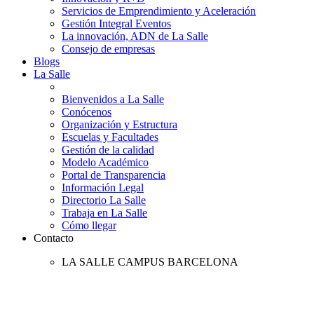
Servicios de Emprendimiento y Aceleración
Gestión Integral Eventos
La innovación, ADN de La Salle
Consejo de empresas
Blogs
La Salle
Bienvenidos a La Salle
Conócenos
Organización y Estructura
Escuelas y Facultades
Gestión de la calidad
Modelo Académico
Portal de Transparencia
Información Legal
Directorio La Salle
Trabaja en La Salle
Cómo llegar
Contacto
LA SALLE CAMPUS BARCELONA