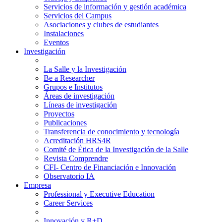
Servicios de información y gestión académica
Servicios del Campus
Asociaciones y clubes de estudiantes
Instalaciones
Eventos
Investigación
La Salle y la Investigación
Be a Researcher
Grupos e Institutos
Áreas de investigación
Líneas de investigación
Proyectos
Publicaciones
Transferencia de conocimiento y tecnología
Acreditación HRS4R
Comité de Ética de la Investigación de la Salle
Revista Comprendre
CFI- Centro de Financiación e Innovación
Observatorio IA
Empresa
Professional y Executive Education
Career Services
Innovación y R+D