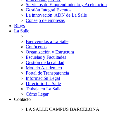
Servicios de Emprendimiento y Aceleración
Gestión Integral Eventos
La innovación, ADN de La Salle
Consejo de empresas
Blogs
La Salle
Bienvenidos a La Salle
Conócenos
Organización y Estructura
Escuelas y Facultades
Gestión de la calidad
Modelo Académico
Portal de Transparencia
Información Legal
Directorio La Salle
Trabaja en La Salle
Cómo llegar
Contacto
LA SALLE CAMPUS BARCELONA