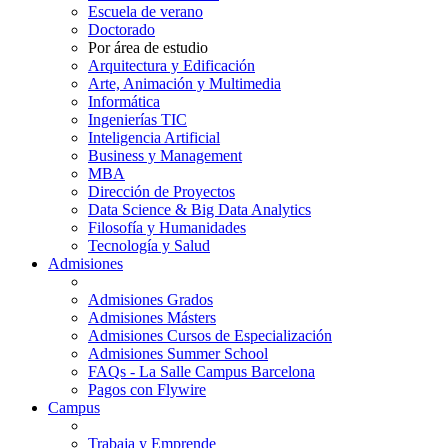
Escuela de verano
Doctorado
Por área de estudio
Arquitectura y Edificación
Arte, Animación y Multimedia
Informática
Ingenierías TIC
Inteligencia Artificial
Business y Management
MBA
Dirección de Proyectos
Data Science & Big Data Analytics
Filosofía y Humanidades
Tecnología y Salud
Admisiones
Admisiones Grados
Admisiones Másters
Admisiones Cursos de Especialización
Admisiones Summer School
FAQs - La Salle Campus Barcelona
Pagos con Flywire
Campus
Trabaja y Emprende