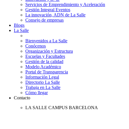
Servicios de Emprendimiento y Aceleración
Gestión Integral Eventos
La innovación, ADN de La Salle
Consejo de empresas
Blogs
La Salle
Bienvenidos a La Salle
Conócenos
Organización y Estructura
Escuelas y Facultades
Gestión de la calidad
Modelo Académico
Portal de Transparencia
Información Legal
Directorio La Salle
Trabaja en La Salle
Cómo llegar
Contacto
LA SALLE CAMPUS BARCELONA