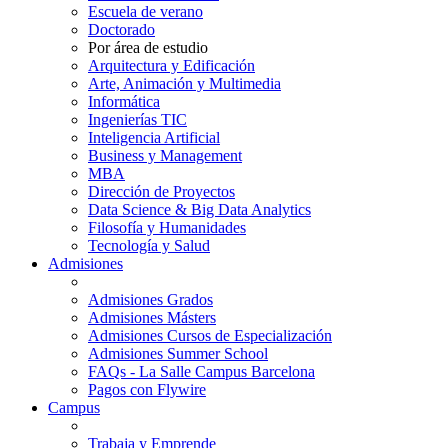
Escuela de verano
Doctorado
Por área de estudio
Arquitectura y Edificación
Arte, Animación y Multimedia
Informática
Ingenierías TIC
Inteligencia Artificial
Business y Management
MBA
Dirección de Proyectos
Data Science & Big Data Analytics
Filosofía y Humanidades
Tecnología y Salud
Admisiones
Admisiones Grados
Admisiones Másters
Admisiones Cursos de Especialización
Admisiones Summer School
FAQs - La Salle Campus Barcelona
Pagos con Flywire
Campus
Trabaja y Emprende