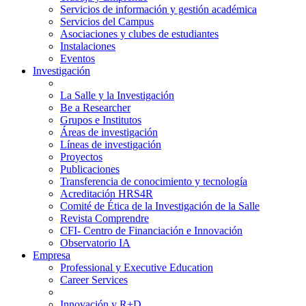
Servicios de información y gestión académica
Servicios del Campus
Asociaciones y clubes de estudiantes
Instalaciones
Eventos
Investigación
La Salle y la Investigación
Be a Researcher
Grupos e Institutos
Áreas de investigación
Líneas de investigación
Proyectos
Publicaciones
Transferencia de conocimiento y tecnología
Acreditación HRS4R
Comité de Ética de la Investigación de la Salle
Revista Comprendre
CFI- Centro de Financiación e Innovación
Observatorio IA
Empresa
Professional y Executive Education
Career Services
Innovación y R+D