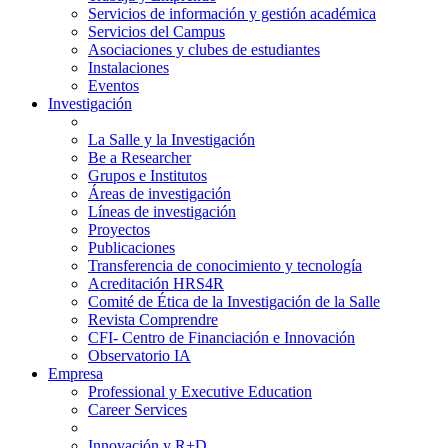
Servicios de información y gestión académica
Servicios del Campus
Asociaciones y clubes de estudiantes
Instalaciones
Eventos
Investigación
La Salle y la Investigación
Be a Researcher
Grupos e Institutos
Áreas de investigación
Líneas de investigación
Proyectos
Publicaciones
Transferencia de conocimiento y tecnología
Acreditación HRS4R
Comité de Ética de la Investigación de la Salle
Revista Comprendre
CFI- Centro de Financiación e Innovación
Observatorio IA
Empresa
Professional y Executive Education
Career Services
Innovación y R+D