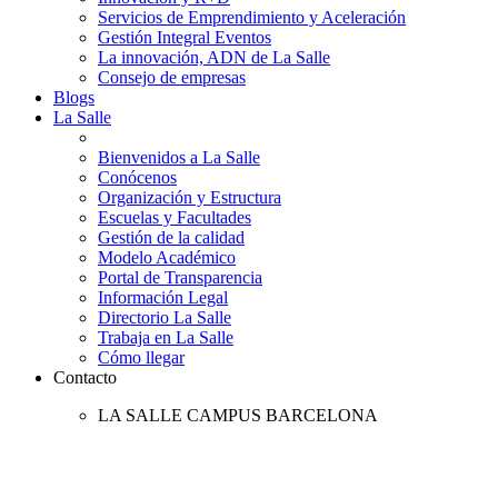
Servicios de Emprendimiento y Aceleración
Gestión Integral Eventos
La innovación, ADN de La Salle
Consejo de empresas
Blogs
La Salle
Bienvenidos a La Salle
Conócenos
Organización y Estructura
Escuelas y Facultades
Gestión de la calidad
Modelo Académico
Portal de Transparencia
Información Legal
Directorio La Salle
Trabaja en La Salle
Cómo llegar
Contacto
LA SALLE CAMPUS BARCELONA