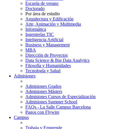
Escuela de verano
Doctorado
Por área de estudio
Arquitectura y Edificación
Arte, Animación y Multimedia
Informática
Ingenierías TIC
Inteligencia Artificial
Business y Management
MBA
Dirección de Proyectos
Data Science & Big Data Analytics
Filosofía y Humanidades
Tecnología y Salud
Admisiones
Admisiones Grados
Admisiones Másters
Admisiones Cursos de Especialización
Admisiones Summer School
FAQs - La Salle Campus Barcelona
Pagos con Flywire
Campus
Trabaja y Emprende