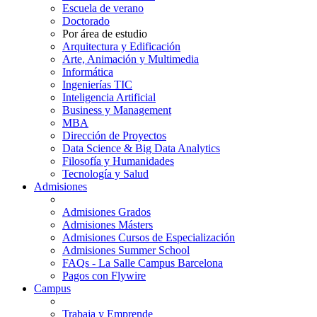
Escuela de verano
Doctorado
Por área de estudio
Arquitectura y Edificación
Arte, Animación y Multimedia
Informática
Ingenierías TIC
Inteligencia Artificial
Business y Management
MBA
Dirección de Proyectos
Data Science & Big Data Analytics
Filosofía y Humanidades
Tecnología y Salud
Admisiones
Admisiones Grados
Admisiones Másters
Admisiones Cursos de Especialización
Admisiones Summer School
FAQs - La Salle Campus Barcelona
Pagos con Flywire
Campus
Trabaja y Emprende