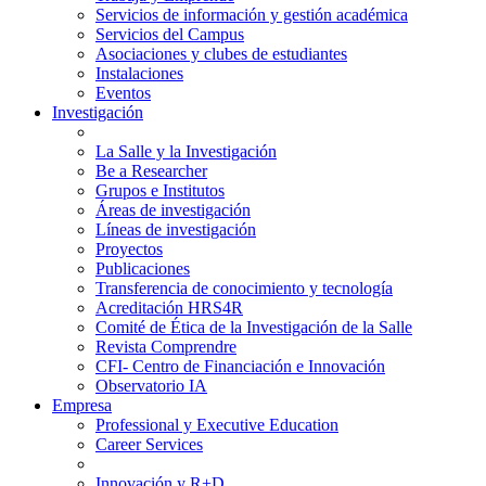
Servicios de información y gestión académica
Servicios del Campus
Asociaciones y clubes de estudiantes
Instalaciones
Eventos
Investigación
La Salle y la Investigación
Be a Researcher
Grupos e Institutos
Áreas de investigación
Líneas de investigación
Proyectos
Publicaciones
Transferencia de conocimiento y tecnología
Acreditación HRS4R
Comité de Ética de la Investigación de la Salle
Revista Comprendre
CFI- Centro de Financiación e Innovación
Observatorio IA
Empresa
Professional y Executive Education
Career Services
Innovación y R+D