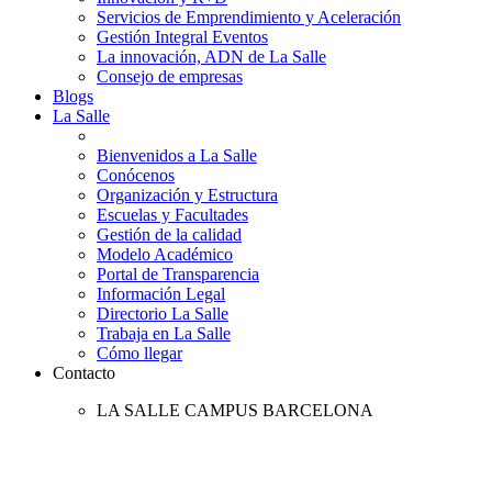
Servicios de Emprendimiento y Aceleración
Gestión Integral Eventos
La innovación, ADN de La Salle
Consejo de empresas
Blogs
La Salle
Bienvenidos a La Salle
Conócenos
Organización y Estructura
Escuelas y Facultades
Gestión de la calidad
Modelo Académico
Portal de Transparencia
Información Legal
Directorio La Salle
Trabaja en La Salle
Cómo llegar
Contacto
LA SALLE CAMPUS BARCELONA