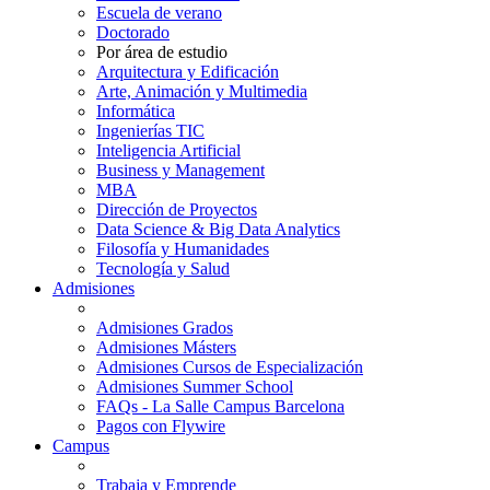
Escuela de verano
Doctorado
Por área de estudio
Arquitectura y Edificación
Arte, Animación y Multimedia
Informática
Ingenierías TIC
Inteligencia Artificial
Business y Management
MBA
Dirección de Proyectos
Data Science & Big Data Analytics
Filosofía y Humanidades
Tecnología y Salud
Admisiones
Admisiones Grados
Admisiones Másters
Admisiones Cursos de Especialización
Admisiones Summer School
FAQs - La Salle Campus Barcelona
Pagos con Flywire
Campus
Trabaja y Emprende