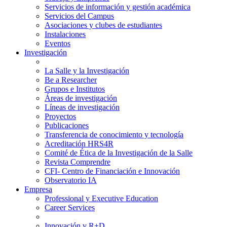
Servicios de información y gestión académica
Servicios del Campus
Asociaciones y clubes de estudiantes
Instalaciones
Eventos
Investigación
La Salle y la Investigación
Be a Researcher
Grupos e Institutos
Áreas de investigación
Líneas de investigación
Proyectos
Publicaciones
Transferencia de conocimiento y tecnología
Acreditación HRS4R
Comité de Ética de la Investigación de la Salle
Revista Comprendre
CFI- Centro de Financiación e Innovación
Observatorio IA
Empresa
Professional y Executive Education
Career Services
Innovación y R+D