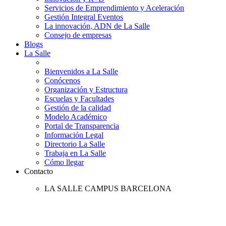
Servicios de Emprendimiento y Aceleración
Gestión Integral Eventos
La innovación, ADN de La Salle
Consejo de empresas
Blogs
La Salle
Bienvenidos a La Salle
Conócenos
Organización y Estructura
Escuelas y Facultades
Gestión de la calidad
Modelo Académico
Portal de Transparencia
Información Legal
Directorio La Salle
Trabaja en La Salle
Cómo llegar
Contacto
LA SALLE CAMPUS BARCELONA