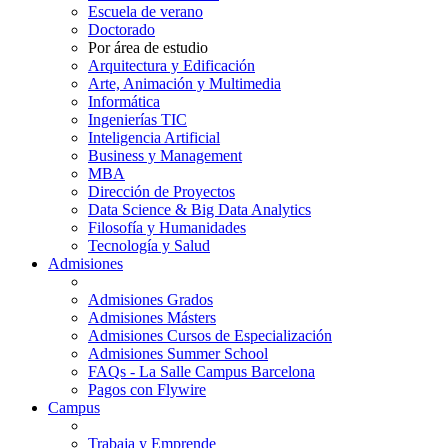
Escuela de verano
Doctorado
Por área de estudio
Arquitectura y Edificación
Arte, Animación y Multimedia
Informática
Ingenierías TIC
Inteligencia Artificial
Business y Management
MBA
Dirección de Proyectos
Data Science & Big Data Analytics
Filosofía y Humanidades
Tecnología y Salud
Admisiones
Admisiones Grados
Admisiones Másters
Admisiones Cursos de Especialización
Admisiones Summer School
FAQs - La Salle Campus Barcelona
Pagos con Flywire
Campus
Trabaja y Emprende