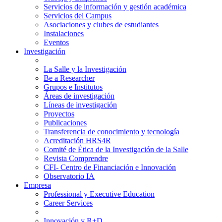
Servicios de información y gestión académica
Servicios del Campus
Asociaciones y clubes de estudiantes
Instalaciones
Eventos
Investigación
La Salle y la Investigación
Be a Researcher
Grupos e Institutos
Áreas de investigación
Líneas de investigación
Proyectos
Publicaciones
Transferencia de conocimiento y tecnología
Acreditación HRS4R
Comité de Ética de la Investigación de la Salle
Revista Comprendre
CFI- Centro de Financiación e Innovación
Observatorio IA
Empresa
Professional y Executive Education
Career Services
Innovación y R+D