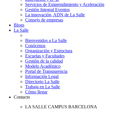
Servicios de Emprendimiento y Aceleración
Gestión Integral Eventos
La innovación, ADN de La Salle
Consejo de empresas
Blogs
La Salle
Bienvenidos a La Salle
Conócenos
Organización y Estructura
Escuelas y Facultades
Gestión de la calidad
Modelo Académico
Portal de Transparencia
Información Legal
Directorio La Salle
Trabaja en La Salle
Cómo llegar
Contacto
LA SALLE CAMPUS BARCELONA