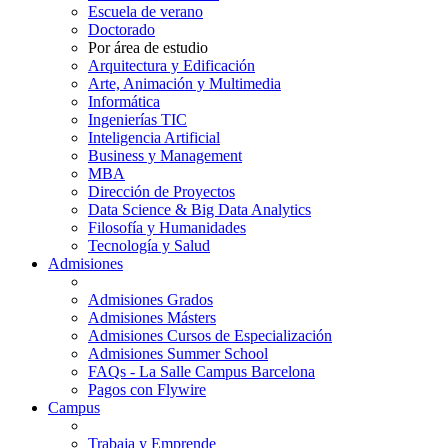
Escuela de verano
Doctorado
Por área de estudio
Arquitectura y Edificación
Arte, Animación y Multimedia
Informática
Ingenierías TIC
Inteligencia Artificial
Business y Management
MBA
Dirección de Proyectos
Data Science & Big Data Analytics
Filosofía y Humanidades
Tecnología y Salud
Admisiones
Admisiones Grados
Admisiones Másters
Admisiones Cursos de Especialización
Admisiones Summer School
FAQs - La Salle Campus Barcelona
Pagos con Flywire
Campus
Trabaja y Emprende