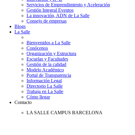
Servicios de Emprendimiento y Aceleración
Gestión Integral Eventos
La innovación, ADN de La Salle
Consejo de empresas
Blogs
La Salle
Bienvenidos a La Salle
Conócenos
Organización y Estructura
Escuelas y Facultades
Gestión de la calidad
Modelo Académico
Portal de Transparencia
Información Legal
Directorio La Salle
Trabaja en La Salle
Cómo llegar
Contacto
LA SALLE CAMPUS BARCELONA