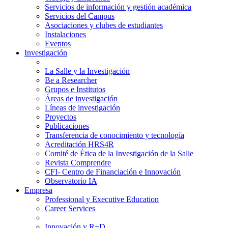
Servicios de información y gestión académica
Servicios del Campus
Asociaciones y clubes de estudiantes
Instalaciones
Eventos
Investigación
La Salle y la Investigación
Be a Researcher
Grupos e Institutos
Áreas de investigación
Líneas de investigación
Proyectos
Publicaciones
Transferencia de conocimiento y tecnología
Acreditación HRS4R
Comité de Ética de la Investigación de la Salle
Revista Comprendre
CFI- Centro de Financiación e Innovación
Observatorio IA
Empresa
Professional y Executive Education
Career Services
Innovación y R+D