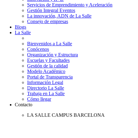
Servicios de Emprendimiento y Aceleración
Gestión Integral Eventos
La innovación, ADN de La Salle
Consejo de empresas
Blogs
La Salle
Bienvenidos a La Salle
Conócenos
Organización y Estructura
Escuelas y Facultades
Gestión de la calidad
Modelo Académico
Portal de Transparencia
Información Legal
Directorio La Salle
Trabaja en La Salle
Cómo llegar
Contacto
LA SALLE CAMPUS BARCELONA