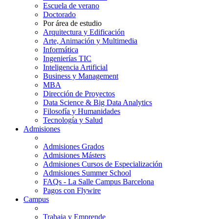
Escuela de verano
Doctorado
Por área de estudio
Arquitectura y Edificación
Arte, Animación y Multimedia
Informática
Ingenierías TIC
Inteligencia Artificial
Business y Management
MBA
Dirección de Proyectos
Data Science & Big Data Analytics
Filosofía y Humanidades
Tecnología y Salud
Admisiones
Admisiones Grados
Admisiones Másters
Admisiones Cursos de Especialización
Admisiones Summer School
FAQs - La Salle Campus Barcelona
Pagos con Flywire
Campus
Trabaja y Emprende