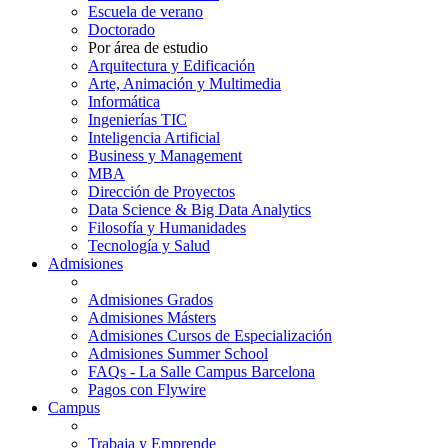
Escuela de verano
Doctorado
Por área de estudio
Arquitectura y Edificación
Arte, Animación y Multimedia
Informática
Ingenierías TIC
Inteligencia Artificial
Business y Management
MBA
Dirección de Proyectos
Data Science & Big Data Analytics
Filosofía y Humanidades
Tecnología y Salud
Admisiones
Admisiones Grados
Admisiones Másters
Admisiones Cursos de Especialización
Admisiones Summer School
FAQs - La Salle Campus Barcelona
Pagos con Flywire
Campus
Trabaja y Emprende