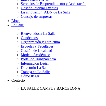
Servicios de Emprendimiento y Aceleración
Gestión Integral Eventos
La innovación, ADN de La Salle
Consejo de empresas
Blogs
La Salle
Bienvenidos a La Salle
Conócenos
Organización y Estructura
Escuelas y Facultades
Gestión de la calidad
Modelo Académico
Portal de Transparencia
Información Legal
Directorio La Salle
Trabaja en La Salle
Cómo llegar
Contacto
LA SALLE CAMPUS BARCELONA