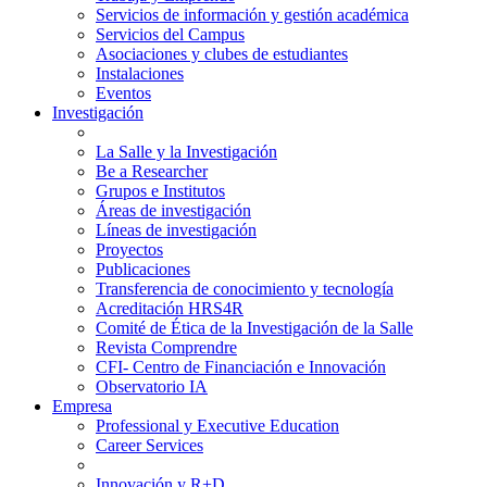
Servicios de información y gestión académica
Servicios del Campus
Asociaciones y clubes de estudiantes
Instalaciones
Eventos
Investigación
La Salle y la Investigación
Be a Researcher
Grupos e Institutos
Áreas de investigación
Líneas de investigación
Proyectos
Publicaciones
Transferencia de conocimiento y tecnología
Acreditación HRS4R
Comité de Ética de la Investigación de la Salle
Revista Comprendre
CFI- Centro de Financiación e Innovación
Observatorio IA
Empresa
Professional y Executive Education
Career Services
Innovación y R+D