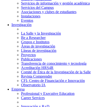
Servicios de información y gestión académica
Servicios del Campus
Asociaciones y clubes de estudiantes
Instalaciones
Eventos
Investigación
La Salle y la Investigación
Be a Researcher
Grupos e Institutos
Áreas de investigación
Líneas de investigación
Proyectos
Publicaciones
Transferencia de conocimiento y tecnología
Acreditación HRS4R
Comité de Ética de la Investigación de la Salle
Revista Comprendre
CFI- Centro de Financiación e Innovación
Observatorio IA
Empresa
Professional y Executive Education
Career Services
Innovación y R+D