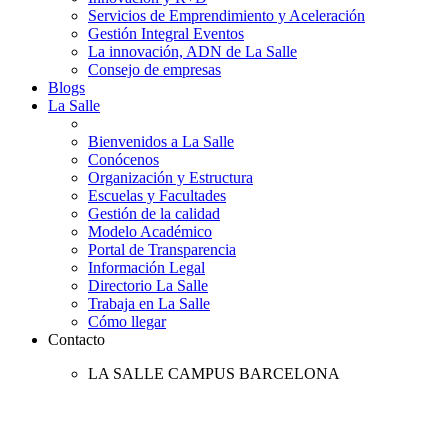
Servicios de Emprendimiento y Aceleración
Gestión Integral Eventos
La innovación, ADN de La Salle
Consejo de empresas
Blogs
La Salle
Bienvenidos a La Salle
Conócenos
Organización y Estructura
Escuelas y Facultades
Gestión de la calidad
Modelo Académico
Portal de Transparencia
Información Legal
Directorio La Salle
Trabaja en La Salle
Cómo llegar
Contacto
LA SALLE CAMPUS BARCELONA