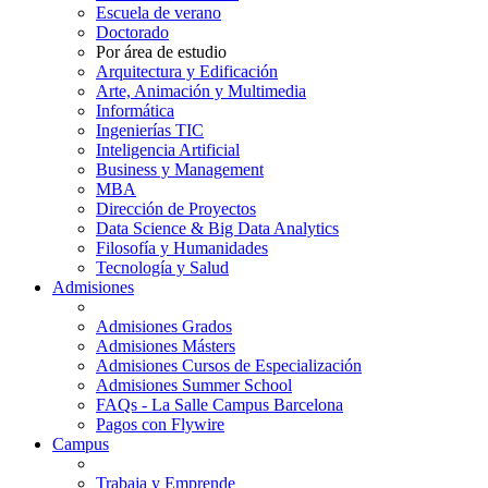
Escuela de verano
Doctorado
Por área de estudio
Arquitectura y Edificación
Arte, Animación y Multimedia
Informática
Ingenierías TIC
Inteligencia Artificial
Business y Management
MBA
Dirección de Proyectos
Data Science & Big Data Analytics
Filosofía y Humanidades
Tecnología y Salud
Admisiones
Admisiones Grados
Admisiones Másters
Admisiones Cursos de Especialización
Admisiones Summer School
FAQs - La Salle Campus Barcelona
Pagos con Flywire
Campus
Trabaja y Emprende