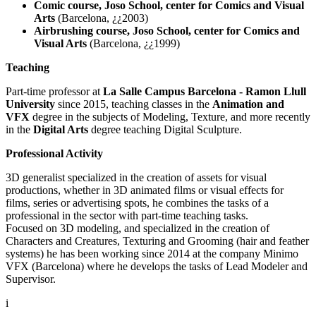
Comic course, Joso School, center for Comics and Visual
Arts
(Barcelona, ¿¿2003)
Airbrushing course, Joso School, center for Comics and
Visual Arts
(Barcelona, ¿¿1999)
Teaching
Part-time professor at
La Salle Campus Barcelona - Ramon Llull
University
since 2015, teaching classes in the
Animation and
VFX
degree in the subjects of Modeling, Texture, and more recently
in the
Digital Arts
degree teaching Digital Sculpture.
Professional Activity
3D generalist specialized in the creation of assets for visual
productions, whether in 3D animated films or visual effects for
films, series or advertising spots, he combines the tasks of a
professional in the sector with part-time teaching tasks.
Focused on 3D modeling, and specialized in the creation of
Characters and Creatures, Texturing and Grooming (hair and feather
systems) he has been working since 2014 at the company Minimo
VFX (Barcelona) where he develops the tasks of Lead Modeler and
Supervisor.
i