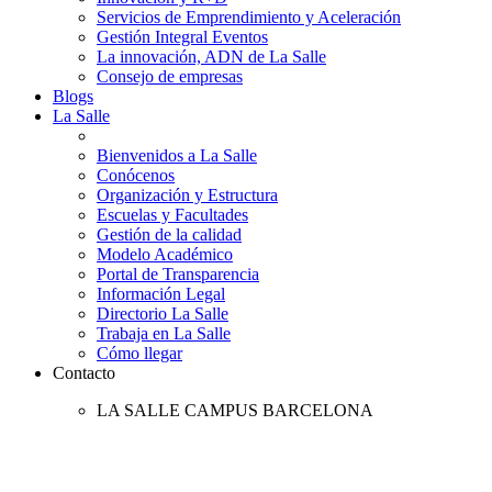
Servicios de Emprendimiento y Aceleración
Gestión Integral Eventos
La innovación, ADN de La Salle
Consejo de empresas
Blogs
La Salle
Bienvenidos a La Salle
Conócenos
Organización y Estructura
Escuelas y Facultades
Gestión de la calidad
Modelo Académico
Portal de Transparencia
Información Legal
Directorio La Salle
Trabaja en La Salle
Cómo llegar
Contacto
LA SALLE CAMPUS BARCELONA