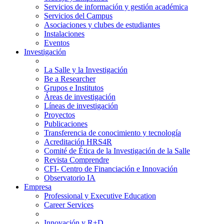
Servicios de información y gestión académica
Servicios del Campus
Asociaciones y clubes de estudiantes
Instalaciones
Eventos
Investigación
La Salle y la Investigación
Be a Researcher
Grupos e Institutos
Áreas de investigación
Líneas de investigación
Proyectos
Publicaciones
Transferencia de conocimiento y tecnología
Acreditación HRS4R
Comité de Ética de la Investigación de la Salle
Revista Comprendre
CFI- Centro de Financiación e Innovación
Observatorio IA
Empresa
Professional y Executive Education
Career Services
Innovación y R+D