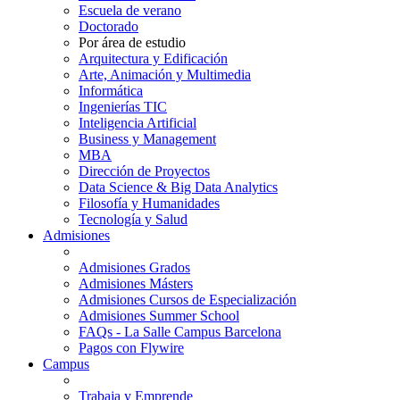
Escuela de verano
Doctorado
Por área de estudio
Arquitectura y Edificación
Arte, Animación y Multimedia
Informática
Ingenierías TIC
Inteligencia Artificial
Business y Management
MBA
Dirección de Proyectos
Data Science & Big Data Analytics
Filosofía y Humanidades
Tecnología y Salud
Admisiones
Admisiones Grados
Admisiones Másters
Admisiones Cursos de Especialización
Admisiones Summer School
FAQs - La Salle Campus Barcelona
Pagos con Flywire
Campus
Trabaja y Emprende