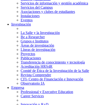
Servicios de información y gestión académica
Servicios del Campus
Asociaciones y clubes de estudiantes
Instalaciones
Eventos
Investigación
La Salle y la Investigación
Be a Researcher
Grupos e Institutos
Áreas de investigación
Líneas de investigación
Proyectos
Publicaciones
Transferencia de conocimiento y tecnología
Acreditación HRS4R
Comité de Ética de la Investigación de la Salle
Revista Comprendre
CFI- Centro de Financiación e Innovación
Observatorio IA
Empresa
Professional y Executive Education
Career Services
Innovación y R+D