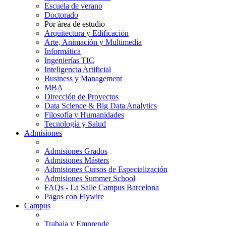
Escuela de verano
Doctorado
Por área de estudio
Arquitectura y Edificación
Arte, Animación y Multimedia
Informática
Ingenierías TIC
Inteligencia Artificial
Business y Management
MBA
Dirección de Proyectos
Data Science & Big Data Analytics
Filosofía y Humanidades
Tecnología y Salud
Admisiones
Admisiones Grados
Admisiones Másters
Admisiones Cursos de Especialización
Admisiones Summer School
FAQs - La Salle Campus Barcelona
Pagos con Flywire
Campus
Trabaja y Emprende