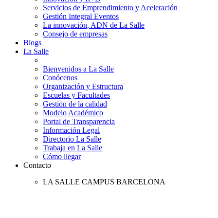
Servicios de Emprendimiento y Aceleración
Gestión Integral Eventos
La innovación, ADN de La Salle
Consejo de empresas
Blogs
La Salle
Bienvenidos a La Salle
Conócenos
Organización y Estructura
Escuelas y Facultades
Gestión de la calidad
Modelo Académico
Portal de Transparencia
Información Legal
Directorio La Salle
Trabaja en La Salle
Cómo llegar
Contacto
LA SALLE CAMPUS BARCELONA