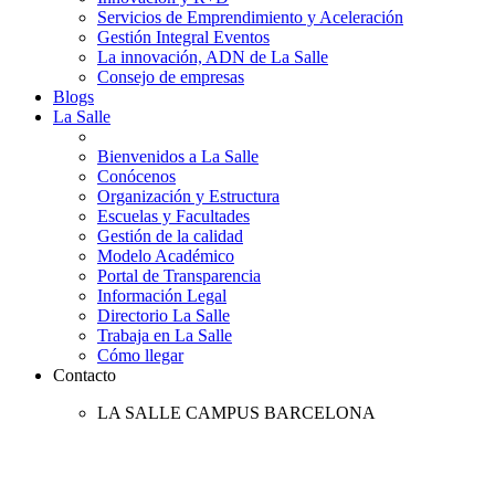
Servicios de Emprendimiento y Aceleración
Gestión Integral Eventos
La innovación, ADN de La Salle
Consejo de empresas
Blogs
La Salle
Bienvenidos a La Salle
Conócenos
Organización y Estructura
Escuelas y Facultades
Gestión de la calidad
Modelo Académico
Portal de Transparencia
Información Legal
Directorio La Salle
Trabaja en La Salle
Cómo llegar
Contacto
LA SALLE CAMPUS BARCELONA