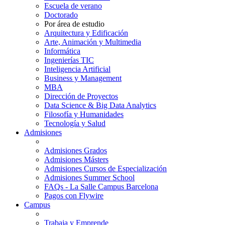
Escuela de verano
Doctorado
Por área de estudio
Arquitectura y Edificación
Arte, Animación y Multimedia
Informática
Ingenierías TIC
Inteligencia Artificial
Business y Management
MBA
Dirección de Proyectos
Data Science & Big Data Analytics
Filosofía y Humanidades
Tecnología y Salud
Admisiones
Admisiones Grados
Admisiones Másters
Admisiones Cursos de Especialización
Admisiones Summer School
FAQs - La Salle Campus Barcelona
Pagos con Flywire
Campus
Trabaja y Emprende