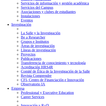
Servicios de información y gestión académica
Servicios del Campus
Asociaciones y clubes de estudiantes
Instalaciones
Eventos
Investigación
La Salle y la Investigación
Be a Researcher
Grupos e Institutos
Áreas de investigación
Líneas de investigación
Proyectos
Publicaciones
Transferencia de conocimiento y tecnología
Acreditación HRS4R
Comité de Ética de la Investigación de la Salle
Revista Comprendre
CFI- Centro de Financiación e Innovación
Observatorio IA
Empresa
Professional y Executive Education
Career Services
Innovación y R+D