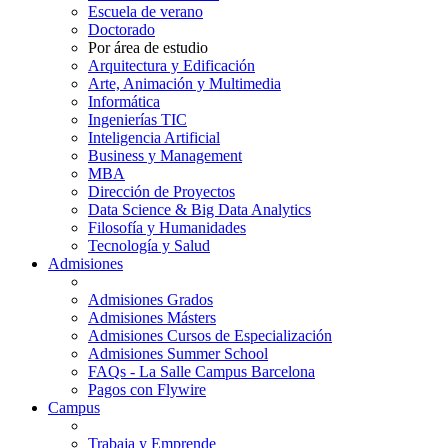
Escuela de verano
Doctorado
Por área de estudio
Arquitectura y Edificación
Arte, Animación y Multimedia
Informática
Ingenierías TIC
Inteligencia Artificial
Business y Management
MBA
Dirección de Proyectos
Data Science & Big Data Analytics
Filosofía y Humanidades
Tecnología y Salud
Admisiones
Admisiones Grados
Admisiones Másters
Admisiones Cursos de Especialización
Admisiones Summer School
FAQs - La Salle Campus Barcelona
Pagos con Flywire
Campus
Trabaja y Emprende