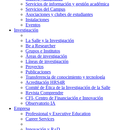
Servicios de información y gestión académica
Servicios del Campus
Asociaciones y clubes de estudiantes
Instalaciones
Eventos
Investigación
La Salle y la Investigación
Be a Researcher
Grupos e Institutos
Áreas de investigación
Líneas de investigación
Proyectos
Publicaciones
Transferencia de conocimiento y tecnología
Acreditación HRS4R
Comité de Ética de la Investigación de la Salle
Revista Comprendre
CFI- Centro de Financiación e Innovación
Observatorio IA
Empresa
Professional y Executive Education
Career Services
Innovación y R+D