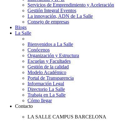
Servicios de Emprendimiento y Aceleración
Gestión Integral Eventos
La innovación, ADN de La Salle
Consejo de empresas
Blogs
La Salle
Bienvenidos a La Salle
Conócenos
Organización y Estructura
Escuelas y Facultades
Gestión de la calidad
Modelo Académico
Portal de Transparencia
Información Legal
Directorio La Salle
Trabaja en La Salle
Cómo llegar
Contacto
LA SALLE CAMPUS BARCELONA