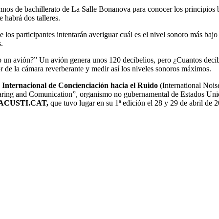
mnos de bachillerato de La Salle Bonanova para conocer los principios b
e habrá dos talleres.
 los participantes intentarán averiguar cuál es el nivel sonoro más bajo
s.
 un avión?” Un avión genera unos 120 decibelios, pero ¿Cuantos decibel
or de la cámara reverberante y medir así los niveles sonoros máximos.
 Internacional de Concienciación hacia el Ruido
(International Nois
 Hearing and Comunication”, organismo no gubernamental de Estados Uni
ACUSTI.CAT,
que tuvo lugar en su 1ª edición el 28 y 29 de abril de 2