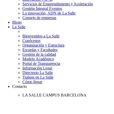
Servicios de Emprendimiento y Aceleración
Gestión Integral Eventos
La innovación, ADN de La Salle
Consejo de empresas
Blogs
La Salle
Bienvenidos a La Salle
Conócenos
Organización y Estructura
Escuelas y Facultades
Gestión de la calidad
Modelo Académico
Portal de Transparencia
Información Legal
Directorio La Salle
Trabaja en La Salle
Cómo llegar
Contacto
LA SALLE CAMPUS BARCELONA