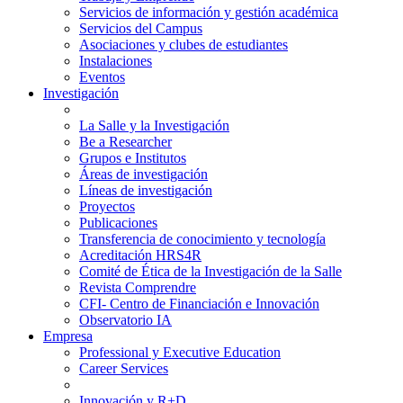
Servicios de información y gestión académica
Servicios del Campus
Asociaciones y clubes de estudiantes
Instalaciones
Eventos
Investigación
La Salle y la Investigación
Be a Researcher
Grupos e Institutos
Áreas de investigación
Líneas de investigación
Proyectos
Publicaciones
Transferencia de conocimiento y tecnología
Acreditación HRS4R
Comité de Ética de la Investigación de la Salle
Revista Comprendre
CFI- Centro de Financiación e Innovación
Observatorio IA
Empresa
Professional y Executive Education
Career Services
Innovación y R+D