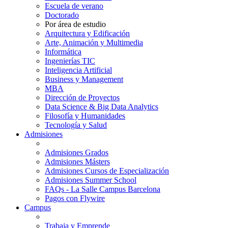
Escuela de verano
Doctorado
Por área de estudio
Arquitectura y Edificación
Arte, Animación y Multimedia
Informática
Ingenierías TIC
Inteligencia Artificial
Business y Management
MBA
Dirección de Proyectos
Data Science & Big Data Analytics
Filosofía y Humanidades
Tecnología y Salud
Admisiones
Admisiones Grados
Admisiones Másters
Admisiones Cursos de Especialización
Admisiones Summer School
FAQs - La Salle Campus Barcelona
Pagos con Flywire
Campus
Trabaja y Emprende