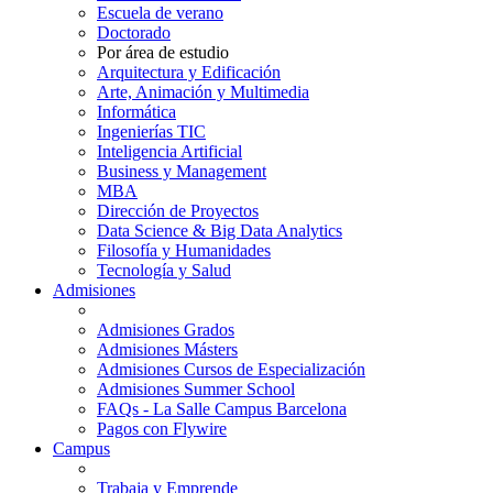
Escuela de verano
Doctorado
Por área de estudio
Arquitectura y Edificación
Arte, Animación y Multimedia
Informática
Ingenierías TIC
Inteligencia Artificial
Business y Management
MBA
Dirección de Proyectos
Data Science & Big Data Analytics
Filosofía y Humanidades
Tecnología y Salud
Admisiones
Admisiones Grados
Admisiones Másters
Admisiones Cursos de Especialización
Admisiones Summer School
FAQs - La Salle Campus Barcelona
Pagos con Flywire
Campus
Trabaja y Emprende