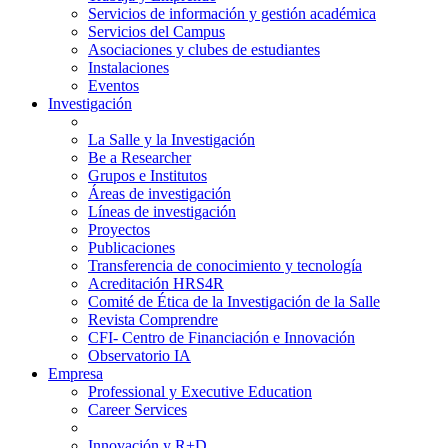
Servicios de información y gestión académica
Servicios del Campus
Asociaciones y clubes de estudiantes
Instalaciones
Eventos
Investigación
La Salle y la Investigación
Be a Researcher
Grupos e Institutos
Áreas de investigación
Líneas de investigación
Proyectos
Publicaciones
Transferencia de conocimiento y tecnología
Acreditación HRS4R
Comité de Ética de la Investigación de la Salle
Revista Comprendre
CFI- Centro de Financiación e Innovación
Observatorio IA
Empresa
Professional y Executive Education
Career Services
Innovación y R+D