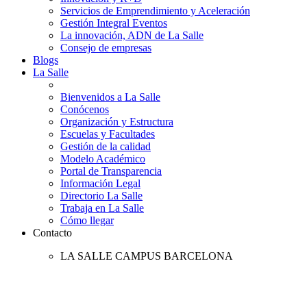
Servicios de Emprendimiento y Aceleración
Gestión Integral Eventos
La innovación, ADN de La Salle
Consejo de empresas
Blogs
La Salle
Bienvenidos a La Salle
Conócenos
Organización y Estructura
Escuelas y Facultades
Gestión de la calidad
Modelo Académico
Portal de Transparencia
Información Legal
Directorio La Salle
Trabaja en La Salle
Cómo llegar
Contacto
LA SALLE CAMPUS BARCELONA