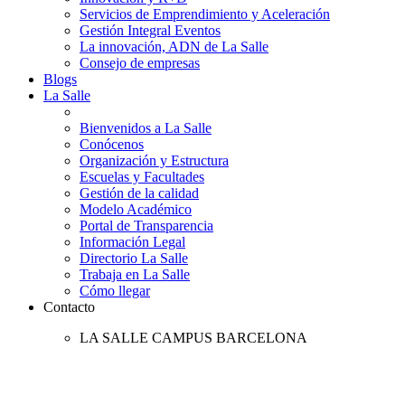
Servicios de Emprendimiento y Aceleración
Gestión Integral Eventos
La innovación, ADN de La Salle
Consejo de empresas
Blogs
La Salle
Bienvenidos a La Salle
Conócenos
Organización y Estructura
Escuelas y Facultades
Gestión de la calidad
Modelo Académico
Portal de Transparencia
Información Legal
Directorio La Salle
Trabaja en La Salle
Cómo llegar
Contacto
LA SALLE CAMPUS BARCELONA