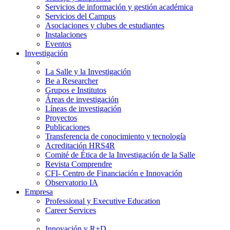
Servicios de información y gestión académica
Servicios del Campus
Asociaciones y clubes de estudiantes
Instalaciones
Eventos
Investigación
La Salle y la Investigación
Be a Researcher
Grupos e Institutos
Áreas de investigación
Líneas de investigación
Proyectos
Publicaciones
Transferencia de conocimiento y tecnología
Acreditación HRS4R
Comité de Ética de la Investigación de la Salle
Revista Comprendre
CFI- Centro de Financiación e Innovación
Observatorio IA
Empresa
Professional y Executive Education
Career Services
Innovación y R+D