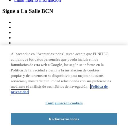
Canal interno información
Sigue a La Salle BCN
Al hacer clic en “Aceptarlas todas”, usted acepta que FUNITEC
comunique los datos personales que pueda incluir en los
Miembro de
formularios de esta web a Google, Inc según se informa en la
Política de Privacidad y permite la instalación de cookies
propias y de terceros en su dispositivo para mejorar nuestros
servicios y mostrarle publicidad relacionada con sus preferencias
Acreditaciones
mediante el análisis de sus hábitos de navegación.
Política de
privacidad
© 2026 La Salle Campus Barcelona - URL |
Configuración cookies
Aviso legal
|
Política de
privacidad
|
Política de cookies
Formulario de búsqueda
Rechazarlas todas