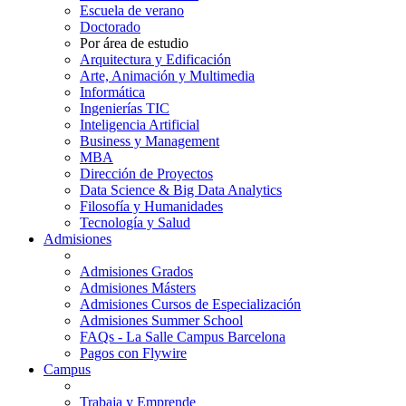
Escuela de verano
Doctorado
Por área de estudio
Arquitectura y Edificación
Arte, Animación y Multimedia
Informática
Ingenierías TIC
Inteligencia Artificial
Business y Management
MBA
Dirección de Proyectos
Data Science & Big Data Analytics
Filosofía y Humanidades
Tecnología y Salud
Admisiones
Admisiones Grados
Admisiones Másters
Admisiones Cursos de Especialización
Admisiones Summer School
FAQs - La Salle Campus Barcelona
Pagos con Flywire
Campus
Trabaja y Emprende