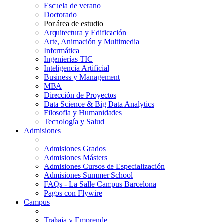
Escuela de verano
Doctorado
Por área de estudio
Arquitectura y Edificación
Arte, Animación y Multimedia
Informática
Ingenierías TIC
Inteligencia Artificial
Business y Management
MBA
Dirección de Proyectos
Data Science & Big Data Analytics
Filosofía y Humanidades
Tecnología y Salud
Admisiones
Admisiones Grados
Admisiones Másters
Admisiones Cursos de Especialización
Admisiones Summer School
FAQs - La Salle Campus Barcelona
Pagos con Flywire
Campus
Trabaja y Emprende