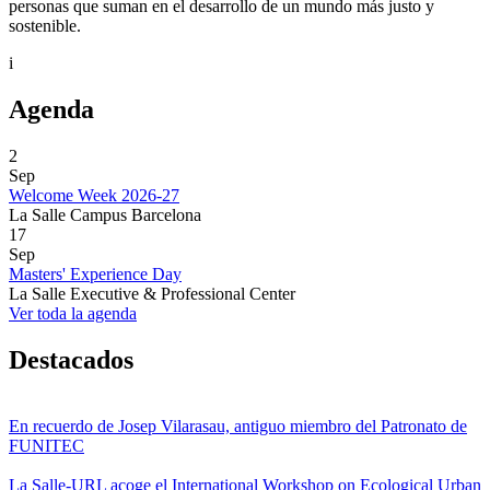
personas que suman en el desarrollo de un mundo más justo y
sostenible.
i
Agenda
2
Sep
Welcome Week 2026-27
La Salle Campus Barcelona
17
Sep
Masters' Experience Day
La Salle Executive & Professional Center
Ver toda la agenda
Destacados
En recuerdo de Josep Vilarasau, antiguo miembro del Patronato de
FUNITEC
La Salle-URL acoge el International Workshop on Ecological Urban