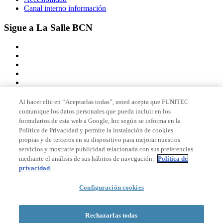
Canal interno información
Sigue a La Salle BCN
Al hacer clic en “Aceptarlas todas”, usted acepta que FUNITEC
comunique los datos personales que pueda incluir en los
Miembro de
formularios de esta web a Google, Inc según se informa en la
Política de Privacidad y permite la instalación de cookies
propias y de terceros en su dispositivo para mejorar nuestros
servicios y mostrarle publicidad relacionada con sus preferencias
Acreditaciones
mediante el análisis de sus hábitos de navegación.
Política de
privacidad
Configuración cookies
© 2026 La Salle Campus Barcelona - URL |
Aviso legal
|
Política de
privacidad
|
Política de cookies
Rechazarlas todas
Formulario de búsqueda