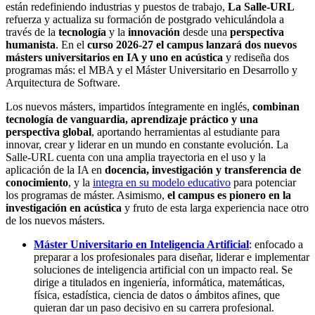
están redefiniendo industrias y puestos de trabajo,
La Salle-URL
refuerza y actualiza su formación de postgrado vehiculándola a
través de la
tecnología
y la
innovación
desde una
perspectiva
humanista
. En el
curso 2026-27 el campus lanzará dos nuevos
másters universitarios en IA y uno en acústica
y rediseña dos
programas más: el MBA y el Máster Universitario en Desarrollo y
Arquitectura de Software.
Los nuevos másters, impartidos íntegramente en inglés,
combinan
tecnología de vanguardia, aprendizaje práctico y una
perspectiva global
, aportando herramientas al estudiante para
innovar, crear y liderar en un mundo en constante evolución. La
Salle-URL cuenta con una amplia trayectoria en el uso y la
aplicación de la IA en
docencia, investigación y transferencia de
conocimiento
, y la
integra en su modelo educativo
para potenciar
los programas de máster. Asimismo,
el campus es pionero en la
investigación en acústica
y fruto de esta larga experiencia nace otro
de los nuevos másters.
Máster Universitario en Inteligencia Artificial
: enfocado a
preparar a los profesionales para diseñar, liderar e implementar
soluciones de inteligencia artificial con un impacto real. Se
dirige a titulados en ingeniería, informática, matemáticas,
física, estadística, ciencia de datos o ámbitos afines, que
quieran dar un paso decisivo en su carrera profesional.