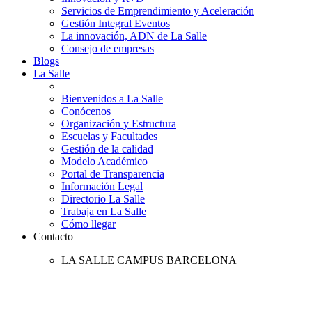
Servicios de Emprendimiento y Aceleración
Gestión Integral Eventos
La innovación, ADN de La Salle
Consejo de empresas
Blogs
La Salle
Bienvenidos a La Salle
Conócenos
Organización y Estructura
Escuelas y Facultades
Gestión de la calidad
Modelo Académico
Portal de Transparencia
Información Legal
Directorio La Salle
Trabaja en La Salle
Cómo llegar
Contacto
LA SALLE CAMPUS BARCELONA