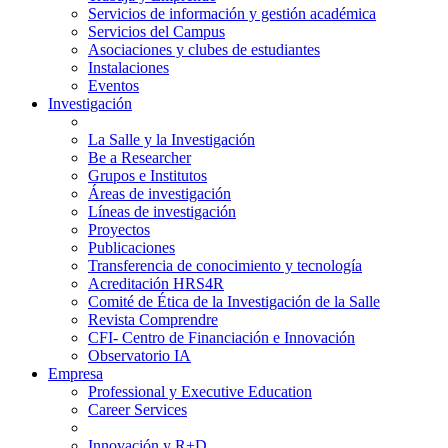
Servicios de información y gestión académica
Servicios del Campus
Asociaciones y clubes de estudiantes
Instalaciones
Eventos
Investigación
La Salle y la Investigación
Be a Researcher
Grupos e Institutos
Áreas de investigación
Líneas de investigación
Proyectos
Publicaciones
Transferencia de conocimiento y tecnología
Acreditación HRS4R
Comité de Ética de la Investigación de la Salle
Revista Comprendre
CFI- Centro de Financiación e Innovación
Observatorio IA
Empresa
Professional y Executive Education
Career Services
Innovación y R+D