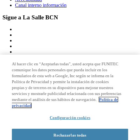
Canal interno información
Sigue a La Salle BCN
Al hacer clic en “Aceptarlas todas”, usted acepta que FUNITEC
comunique los datos personales que pueda incluir en los
Miembro de
formularios de esta web a Google, Inc según se informa en la
Política de Privacidad y permite la instalación de cookies
propias y de terceros en su dispositivo para mejorar nuestros
servicios y mostrarle publicidad relacionada con sus preferencias
Acreditaciones
mediante el análisis de sus hábitos de navegación.
Política de
privacidad
Configuración cookies
© 2026 La Salle Campus Barcelona - URL |
Aviso legal
|
Política de
privacidad
|
Política de cookies
Rechazarlas todas
Formulario de búsqueda