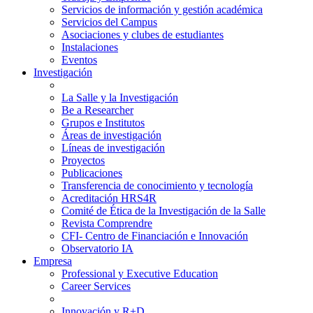
Servicios de información y gestión académica
Servicios del Campus
Asociaciones y clubes de estudiantes
Instalaciones
Eventos
Investigación
La Salle y la Investigación
Be a Researcher
Grupos e Institutos
Áreas de investigación
Líneas de investigación
Proyectos
Publicaciones
Transferencia de conocimiento y tecnología
Acreditación HRS4R
Comité de Ética de la Investigación de la Salle
Revista Comprendre
CFI- Centro de Financiación e Innovación
Observatorio IA
Empresa
Professional y Executive Education
Career Services
Innovación y R+D