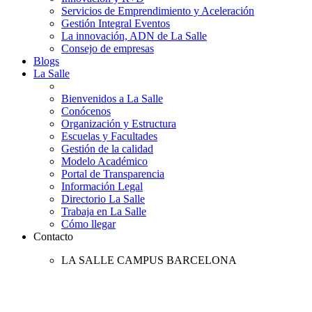
Servicios de Emprendimiento y Aceleración
Gestión Integral Eventos
La innovación, ADN de La Salle
Consejo de empresas
Blogs
La Salle
Bienvenidos a La Salle
Conócenos
Organización y Estructura
Escuelas y Facultades
Gestión de la calidad
Modelo Académico
Portal de Transparencia
Información Legal
Directorio La Salle
Trabaja en La Salle
Cómo llegar
Contacto
LA SALLE CAMPUS BARCELONA