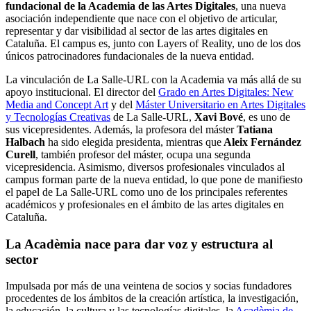
fundacional de la Academia de las Artes Digitales
, una nueva
asociación independiente que nace con el objetivo de articular,
representar y dar visibilidad al sector de las artes digitales en
Cataluña. El campus es, junto con Layers of Reality, uno de los dos
únicos patrocinadores fundacionales de la nueva entidad.
La vinculación de La Salle-URL con la Academia va más allá de su
apoyo institucional. El director del
Grado en Artes Digitales: New
Media and Concept Art
y del
Máster Universitario en Artes Digitales
y Tecnologías Creativas
de La Salle-URL,
Xavi Bové
, es uno de
sus vicepresidentes. Además, la profesora del máster
Tatiana
Halbach
ha sido elegida presidenta, mientras que
Aleix Fernández
Curell
, también profesor del máster, ocupa una segunda
vicepresidencia. Asimismo, diversos profesionales vinculados al
campus forman parte de la nueva entidad, lo que pone de manifiesto
el papel de La Salle-URL como uno de los principales referentes
académicos y profesionales en el ámbito de las artes digitales en
Cataluña.
La Acadèmia nace para dar voz y estructura al
sector
Impulsada por más de una veintena de socios y socias fundadores
procedentes de los ámbitos de la creación artística, la investigación,
la educación, la cultura y las tecnologías digitales, la
Acadèmia de