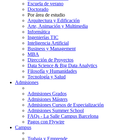
Escuela de verano
Doctorado
Por área de estudio
Arquitectura y Edificación
Arte, Animación y Multimedia
Informática
Ingenierías TIC
Inteligencia Artificial
Business y Management
MBA
Dirección de Proyectos
Data Science & Big Data Analytics
Filosofía y Humanidades
Tecnología y Salud
Admisiones
Admisiones Grados
Admisiones Másters
Admisiones Cursos de Especialización
Admisiones Summer School
FAQs - La Salle Campus Barcelona
Pagos con Flywire
Campus
Trabaja y Emprende