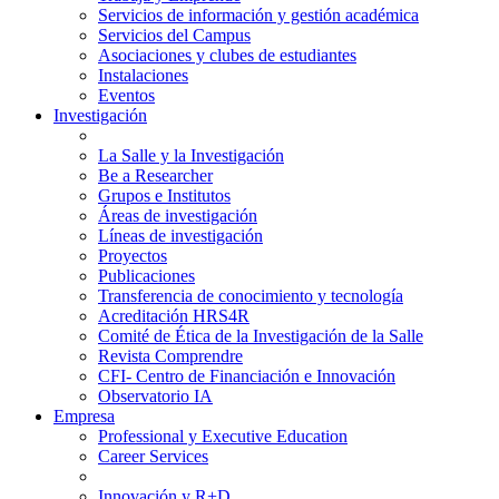
Servicios de información y gestión académica
Servicios del Campus
Asociaciones y clubes de estudiantes
Instalaciones
Eventos
Investigación
La Salle y la Investigación
Be a Researcher
Grupos e Institutos
Áreas de investigación
Líneas de investigación
Proyectos
Publicaciones
Transferencia de conocimiento y tecnología
Acreditación HRS4R
Comité de Ética de la Investigación de la Salle
Revista Comprendre
CFI- Centro de Financiación e Innovación
Observatorio IA
Empresa
Professional y Executive Education
Career Services
Innovación y R+D