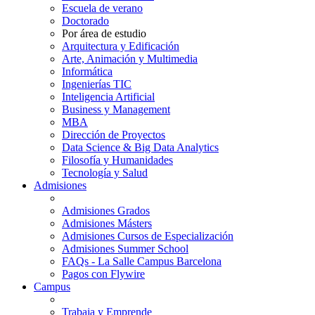
Escuela de verano
Doctorado
Por área de estudio
Arquitectura y Edificación
Arte, Animación y Multimedia
Informática
Ingenierías TIC
Inteligencia Artificial
Business y Management
MBA
Dirección de Proyectos
Data Science & Big Data Analytics
Filosofía y Humanidades
Tecnología y Salud
Admisiones
Admisiones Grados
Admisiones Másters
Admisiones Cursos de Especialización
Admisiones Summer School
FAQs - La Salle Campus Barcelona
Pagos con Flywire
Campus
Trabaja y Emprende