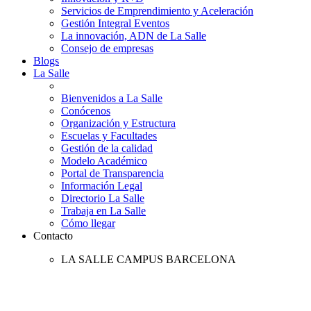
Servicios de Emprendimiento y Aceleración
Gestión Integral Eventos
La innovación, ADN de La Salle
Consejo de empresas
Blogs
La Salle
Bienvenidos a La Salle
Conócenos
Organización y Estructura
Escuelas y Facultades
Gestión de la calidad
Modelo Académico
Portal de Transparencia
Información Legal
Directorio La Salle
Trabaja en La Salle
Cómo llegar
Contacto
LA SALLE CAMPUS BARCELONA