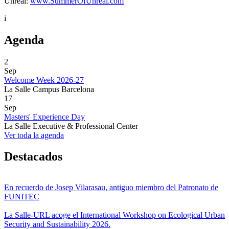
Unreal:
www.SummerOfUnreal.com
i
Agenda
2
Sep
Welcome Week 2026-27
La Salle Campus Barcelona
17
Sep
Masters' Experience Day
La Salle Executive & Professional Center
Ver toda la agenda
Destacados
En recuerdo de Josep Vilarasau, antiguo miembro del Patronato de
FUNITEC
La Salle-URL acoge el International Workshop on Ecological Urban
Security and Sustainability 2026.