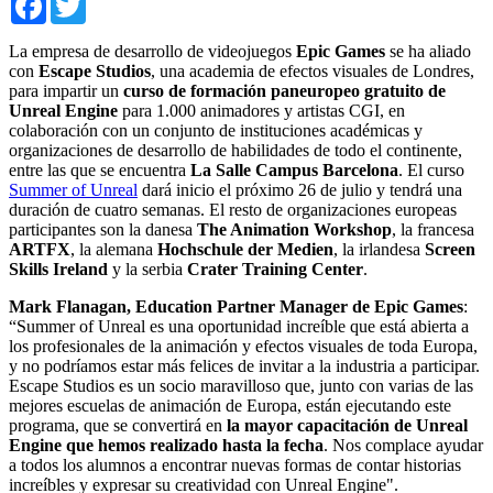
La empresa de desarrollo de videojuegos
Epic Games
se ha aliado
con
Escape Studios
, una academia de efectos visuales de Londres,
para impartir un
curso de formación paneuropeo gratuito de
Unreal Engine
para 1.000 animadores y artistas CGI, en
colaboración con un conjunto de instituciones académicas y
organizaciones de desarrollo de habilidades de todo el continente,
entre las que se encuentra
La Salle Campus Barcelona
. El curso
Summer of Unreal
dará inicio el próximo 26 de julio y tendrá una
duración de cuatro semanas. El resto de organizaciones europeas
participantes son la danesa
The Animation Workshop
, la francesa
ARTFX
, la alemana
Hochschule der Medien
, la irlandesa
Screen
Skills Ireland
y la serbia
Crater Training Center
.
Mark Flanagan, Education Partner Manager de Epic Games
:
“Summer of Unreal es una oportunidad increíble que está abierta a
los profesionales de la animación y efectos visuales de toda Europa,
y no podríamos estar más felices de invitar a la industria a participar.
Escape Studios es un socio maravilloso que, junto con varias de las
mejores escuelas de animación de Europa, están ejecutando este
programa, que se convertirá en
la mayor capacitación de Unreal
Engine que hemos realizado hasta la fecha
. Nos complace ayudar
a todos los alumnos a encontrar nuevas formas de contar historias
increíbles y expresar su creatividad con Unreal Engine".