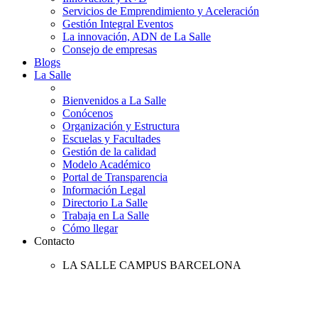
Servicios de Emprendimiento y Aceleración
Gestión Integral Eventos
La innovación, ADN de La Salle
Consejo de empresas
Blogs
La Salle
Bienvenidos a La Salle
Conócenos
Organización y Estructura
Escuelas y Facultades
Gestión de la calidad
Modelo Académico
Portal de Transparencia
Información Legal
Directorio La Salle
Trabaja en La Salle
Cómo llegar
Contacto
LA SALLE CAMPUS BARCELONA