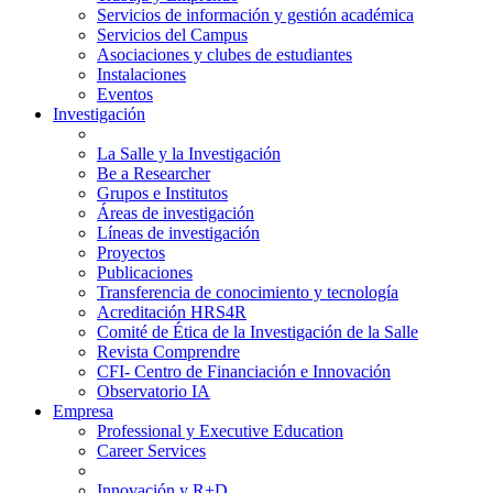
Servicios de información y gestión académica
Servicios del Campus
Asociaciones y clubes de estudiantes
Instalaciones
Eventos
Investigación
La Salle y la Investigación
Be a Researcher
Grupos e Institutos
Áreas de investigación
Líneas de investigación
Proyectos
Publicaciones
Transferencia de conocimiento y tecnología
Acreditación HRS4R
Comité de Ética de la Investigación de la Salle
Revista Comprendre
CFI- Centro de Financiación e Innovación
Observatorio IA
Empresa
Professional y Executive Education
Career Services
Innovación y R+D