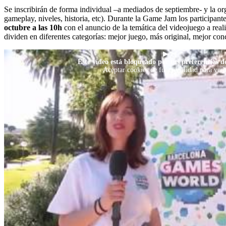
Se inscribirán de forma individual –a mediados de septiembre- y la or
gameplay, niveles, historia, etc). Durante la Game Jam los participa
octubre a las 10h
con el anuncio de la temática del videojuego a real
dividen en diferentes categorías: mejor juego, más original, mejor con
▶
Este vídeo está bloqueado por tus preferencias de
Aceptar cookies de funcionalidad para verl