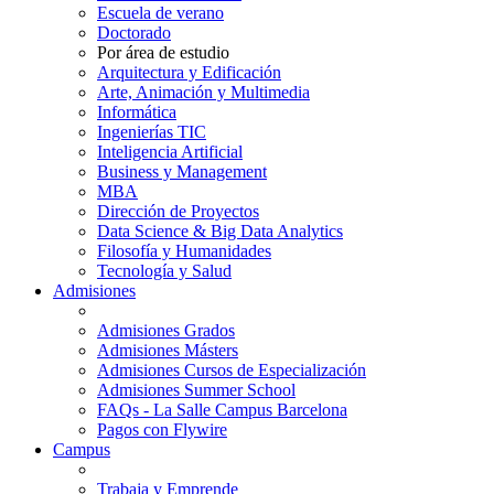
Escuela de verano
Doctorado
Por área de estudio
Arquitectura y Edificación
Arte, Animación y Multimedia
Informática
Ingenierías TIC
Inteligencia Artificial
Business y Management
MBA
Dirección de Proyectos
Data Science & Big Data Analytics
Filosofía y Humanidades
Tecnología y Salud
Admisiones
Admisiones Grados
Admisiones Másters
Admisiones Cursos de Especialización
Admisiones Summer School
FAQs - La Salle Campus Barcelona
Pagos con Flywire
Campus
Trabaja y Emprende