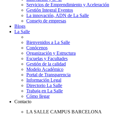
Servicios de Emprendimiento y Aceleración
Gestión Integral Eventos
La innovación, ADN de La Salle
Consejo de empresas
Blogs
La Salle
Bienvenidos a La Salle
Conócenos
Organización y Estructura
Escuelas y Facultades
Gestión de la calidad
Modelo Académico
Portal de Transparencia
Información Legal
Directorio La Salle
Trabaja en La Salle
Cómo llegar
Contacto
LA SALLE CAMPUS BARCELONA