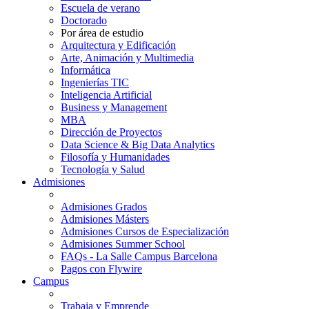
Escuela de verano
Doctorado
Por área de estudio
Arquitectura y Edificación
Arte, Animación y Multimedia
Informática
Ingenierías TIC
Inteligencia Artificial
Business y Management
MBA
Dirección de Proyectos
Data Science & Big Data Analytics
Filosofía y Humanidades
Tecnología y Salud
Admisiones
Admisiones Grados
Admisiones Másters
Admisiones Cursos de Especialización
Admisiones Summer School
FAQs - La Salle Campus Barcelona
Pagos con Flywire
Campus
Trabaja y Emprende