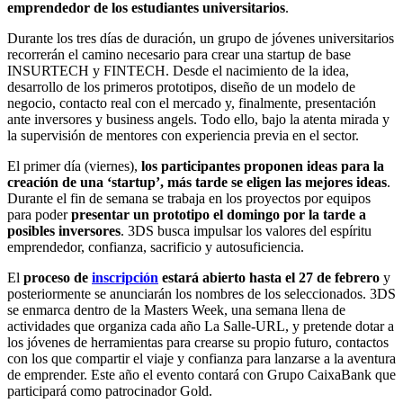
emprendedor de los estudiantes universitarios
.
Durante los tres días de duración, un grupo de jóvenes universitarios
recorrerán el camino necesario para crear una startup de base
INSURTECH y FINTECH. Desde el nacimiento de la idea,
desarrollo de los primeros prototipos, diseño de un modelo de
negocio, contacto real con el mercado y, finalmente, presentación
ante inversores y business angels. Todo ello, bajo la atenta mirada y
la supervisión de mentores con experiencia previa en el sector.
El primer día (viernes),
los participantes proponen ideas para la
creación de una ‘startup’, más tarde se eligen las mejores ideas
.
Durante el fin de semana se trabaja en los proyectos por equipos
para poder
presentar un prototipo el domingo por la tarde a
posibles inversores
. 3DS busca impulsar los valores del espíritu
emprendedor, confianza, sacrificio y autosuficiencia.
El
proceso de
inscripción
estará abierto hasta el 27 de febrero
y
posteriormente se anunciarán los nombres de los seleccionados. 3DS
se enmarca dentro de la Masters Week, una semana llena de
actividades que organiza cada año La Salle-URL, y pretende dotar a
los jóvenes de herramientas para crearse su propio futuro, contactos
con los que compartir el viaje y confianza para lanzarse a la aventura
de emprender. Este año el evento contará con Grupo CaixaBank que
participará como patrocinador Gold.