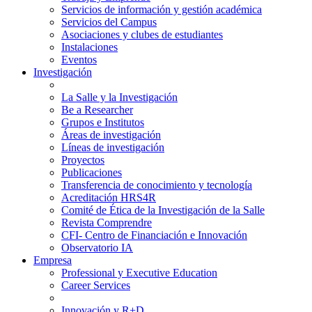
Servicios de información y gestión académica
Servicios del Campus
Asociaciones y clubes de estudiantes
Instalaciones
Eventos
Investigación
La Salle y la Investigación
Be a Researcher
Grupos e Institutos
Áreas de investigación
Líneas de investigación
Proyectos
Publicaciones
Transferencia de conocimiento y tecnología
Acreditación HRS4R
Comité de Ética de la Investigación de la Salle
Revista Comprendre
CFI- Centro de Financiación e Innovación
Observatorio IA
Empresa
Professional y Executive Education
Career Services
Innovación y R+D