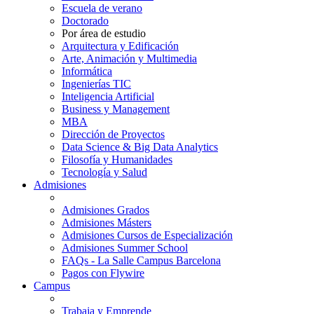
Escuela de verano
Doctorado
Por área de estudio
Arquitectura y Edificación
Arte, Animación y Multimedia
Informática
Ingenierías TIC
Inteligencia Artificial
Business y Management
MBA
Dirección de Proyectos
Data Science & Big Data Analytics
Filosofía y Humanidades
Tecnología y Salud
Admisiones
Admisiones Grados
Admisiones Másters
Admisiones Cursos de Especialización
Admisiones Summer School
FAQs - La Salle Campus Barcelona
Pagos con Flywire
Campus
Trabaja y Emprende