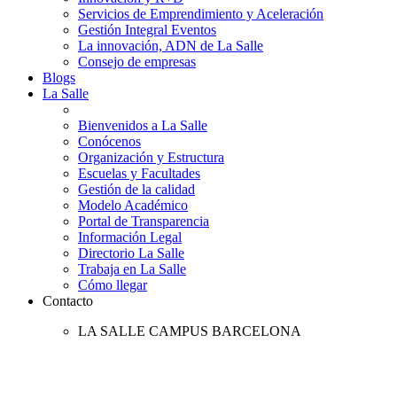
Servicios de Emprendimiento y Aceleración
Gestión Integral Eventos
La innovación, ADN de La Salle
Consejo de empresas
Blogs
La Salle
Bienvenidos a La Salle
Conócenos
Organización y Estructura
Escuelas y Facultades
Gestión de la calidad
Modelo Académico
Portal de Transparencia
Información Legal
Directorio La Salle
Trabaja en La Salle
Cómo llegar
Contacto
LA SALLE CAMPUS BARCELONA