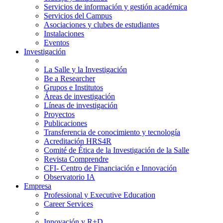
Servicios de información y gestión académica
Servicios del Campus
Asociaciones y clubes de estudiantes
Instalaciones
Eventos
Investigación
La Salle y la Investigación
Be a Researcher
Grupos e Institutos
Áreas de investigación
Líneas de investigación
Proyectos
Publicaciones
Transferencia de conocimiento y tecnología
Acreditación HRS4R
Comité de Ética de la Investigación de la Salle
Revista Comprendre
CFI- Centro de Financiación e Innovación
Observatorio IA
Empresa
Professional y Executive Education
Career Services
Innovación y R+D