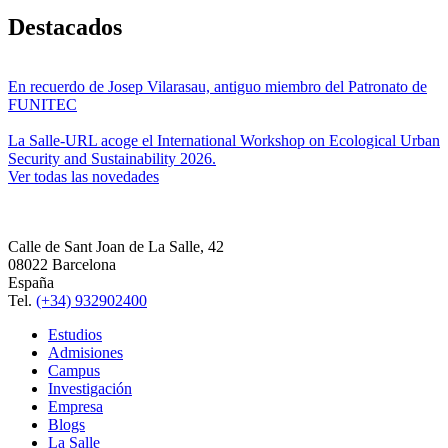
Destacados
En recuerdo de Josep Vilarasau, antiguo miembro del Patronato de
FUNITEC
La Salle-URL acoge el International Workshop on Ecological Urban
Security and Sustainability 2026.
Ver todas las novedades
Calle de Sant Joan de La Salle, 42
08022 Barcelona
España
Tel.
(+34) 932902400
Estudios
Admisiones
Campus
Investigación
Empresa
Blogs
La Salle