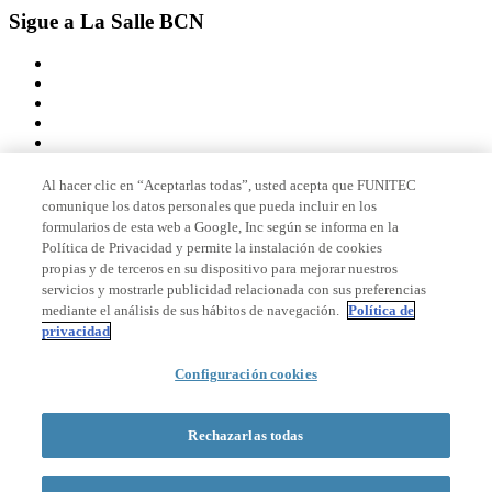
Sigue a La Salle BCN
Al hacer clic en “Aceptarlas todas”, usted acepta que FUNITEC
comunique los datos personales que pueda incluir en los
Miembro de
formularios de esta web a Google, Inc según se informa en la
Política de Privacidad y permite la instalación de cookies
propias y de terceros en su dispositivo para mejorar nuestros
servicios y mostrarle publicidad relacionada con sus preferencias
Acreditaciones
mediante el análisis de sus hábitos de navegación.
Política de
privacidad
Configuración cookies
© 2026 La Salle Campus Barcelona - URL |
Aviso legal
|
Política de
privacidad
|
Política de cookies
Rechazarlas todas
Formulario de búsqueda