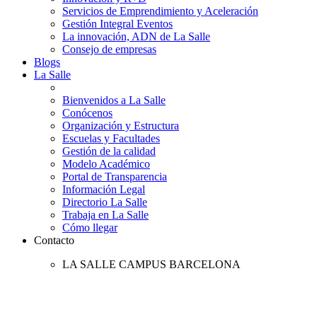
Servicios de Emprendimiento y Aceleración
Gestión Integral Eventos
La innovación, ADN de La Salle
Consejo de empresas
Blogs
La Salle
Bienvenidos a La Salle
Conócenos
Organización y Estructura
Escuelas y Facultades
Gestión de la calidad
Modelo Académico
Portal de Transparencia
Información Legal
Directorio La Salle
Trabaja en La Salle
Cómo llegar
Contacto
LA SALLE CAMPUS BARCELONA