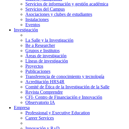
Servicios de información y gestión académica
Servicios del Campus
Asociaciones y clubes de estudiantes
Instalaciones
Eventos
Investigación
La Salle y la Investigación
Be a Researcher
Grupos e Institutos
Áreas de investigación
Líneas de investigación
Proyectos
Publicaciones
Transferencia de conocimiento y tecnología
Acreditación HRS4R
Comité de Ética de la Investigación de la Salle
Revista Comprendre
CFI- Centro de Financiación e Innovación
Observatorio IA
Empresa
Professional y Executive Education
Career Services
Innovación y R+D