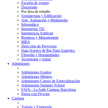
Escuela de verano
Doctorado
Por área de estudio
Arquitectura y Edificación
Arte, Animación y Multimedia
Informática
Ingenierías TIC
Inteligencia Artificial
Business y Management
MBA
Dirección de Proyectos
Data Science & Big Data Analytics
Filosofía y Humanidades
Tecnología y Salud
Admisiones
Admisiones Grados
Admisiones Másters
Admisiones Cursos de Especialización
Admisiones Summer School
FAQs - La Salle Campus Barcelona
Pagos con Flywire
Campus
Trabaja y Emprende