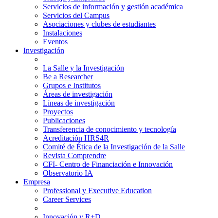
Servicios de información y gestión académica
Servicios del Campus
Asociaciones y clubes de estudiantes
Instalaciones
Eventos
Investigación
La Salle y la Investigación
Be a Researcher
Grupos e Institutos
Áreas de investigación
Líneas de investigación
Proyectos
Publicaciones
Transferencia de conocimiento y tecnología
Acreditación HRS4R
Comité de Ética de la Investigación de la Salle
Revista Comprendre
CFI- Centro de Financiación e Innovación
Observatorio IA
Empresa
Professional y Executive Education
Career Services
Innovación y R+D