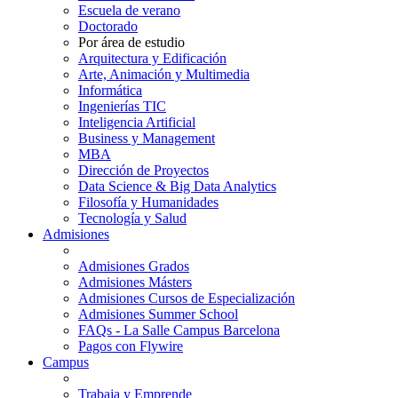
Escuela de verano
Doctorado
Por área de estudio
Arquitectura y Edificación
Arte, Animación y Multimedia
Informática
Ingenierías TIC
Inteligencia Artificial
Business y Management
MBA
Dirección de Proyectos
Data Science & Big Data Analytics
Filosofía y Humanidades
Tecnología y Salud
Admisiones
Admisiones Grados
Admisiones Másters
Admisiones Cursos de Especialización
Admisiones Summer School
FAQs - La Salle Campus Barcelona
Pagos con Flywire
Campus
Trabaja y Emprende