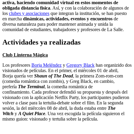
activa, haciendo comunidad virtual en estos momentos de
obligada distancia física
. Así, y con la colaboración de algunos de
los
clubes y asociaciones
que integran la institución, se han puesto
en marcha
dinámicas, actividades, eventos y encuentros
de
diversa naturaleza para poder mantener animada y unida la
comunidad de estudiantes, trabajadores y profesores de La Salle.
Actividades ya realizadas
Club Linterna Mágica
Los profesores
Borja Meléndez
y
Gregory Black
han organizido dos
visionados de películas. En el primer, el miércoles 01 de abril,
Borja quería ver
Shaun of The Dead
, la primera Zom-rom-com
(comedia romántica con zombis), y Greg Black, en cambio,
prefería
The Terminal
, la comedia romántica de
confinamiento. Cada profesor defendió su propuesta y después del
visionado con la aplicación Netflix Party, los participantes pudieron
volver a clase para la tertulia-debate sobre el film. En la segunda
sesión, la del miércoles 08 de abril, la duda estaba
entre
The
Witch
y
A Quiet Place
. Una vez escogida la película siguieron el
mismo guion: visionado y tertulia sobre la película.