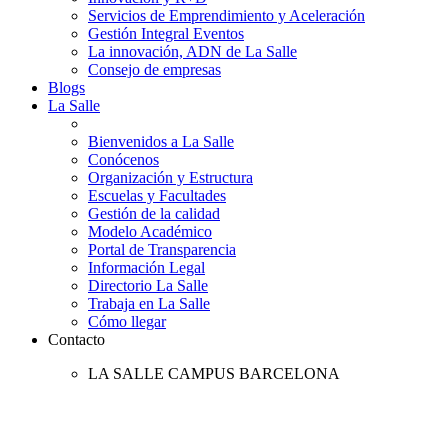
Servicios de Emprendimiento y Aceleración
Gestión Integral Eventos
La innovación, ADN de La Salle
Consejo de empresas
Blogs
La Salle
Bienvenidos a La Salle
Conócenos
Organización y Estructura
Escuelas y Facultades
Gestión de la calidad
Modelo Académico
Portal de Transparencia
Información Legal
Directorio La Salle
Trabaja en La Salle
Cómo llegar
Contacto
LA SALLE CAMPUS BARCELONA