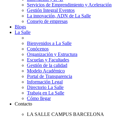
Servicios de Emprendimiento y Aceleración
Gestión Integral Eventos
La innovación, ADN de La Salle
Consejo de empresas
Blogs
La Salle
Bienvenidos a La Salle
Conócenos
Organización y Estructura
Escuelas y Facultades
Gestión de la calidad
Modelo Académico
Portal de Transparencia
Información Legal
Directorio La Salle
Trabaja en La Salle
Cómo llegar
Contacto
LA SALLE CAMPUS BARCELONA