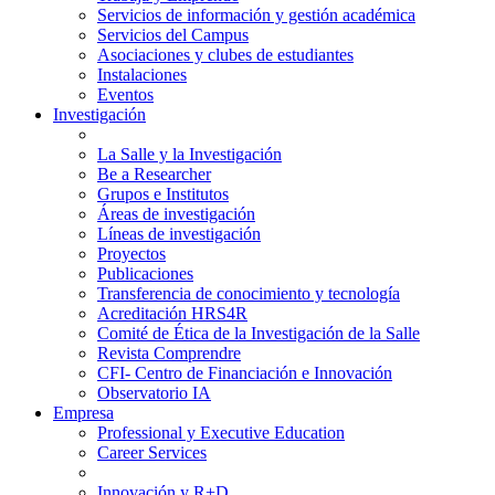
Servicios de información y gestión académica
Servicios del Campus
Asociaciones y clubes de estudiantes
Instalaciones
Eventos
Investigación
La Salle y la Investigación
Be a Researcher
Grupos e Institutos
Áreas de investigación
Líneas de investigación
Proyectos
Publicaciones
Transferencia de conocimiento y tecnología
Acreditación HRS4R
Comité de Ética de la Investigación de la Salle
Revista Comprendre
CFI- Centro de Financiación e Innovación
Observatorio IA
Empresa
Professional y Executive Education
Career Services
Innovación y R+D