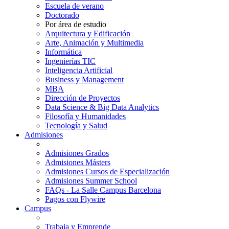
Escuela de verano
Doctorado
Por área de estudio
Arquitectura y Edificación
Arte, Animación y Multimedia
Informática
Ingenierías TIC
Inteligencia Artificial
Business y Management
MBA
Dirección de Proyectos
Data Science & Big Data Analytics
Filosofía y Humanidades
Tecnología y Salud
Admisiones
Admisiones Grados
Admisiones Másters
Admisiones Cursos de Especialización
Admisiones Summer School
FAQs - La Salle Campus Barcelona
Pagos con Flywire
Campus
Trabaja y Emprende