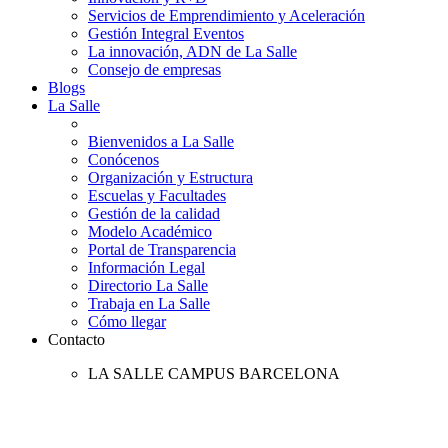
Servicios de Emprendimiento y Aceleración
Gestión Integral Eventos
La innovación, ADN de La Salle
Consejo de empresas
Blogs
La Salle
Bienvenidos a La Salle
Conócenos
Organización y Estructura
Escuelas y Facultades
Gestión de la calidad
Modelo Académico
Portal de Transparencia
Información Legal
Directorio La Salle
Trabaja en La Salle
Cómo llegar
Contacto
LA SALLE CAMPUS BARCELONA