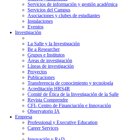
Servicios de información y gestión académica
Servicios del Campus
Asociaciones y clubes de estudiantes
Instalaciones
Eventos
Investigación
La Salle y la Investigación
Be a Researcher
Grupos e Institutos
Áreas de investigación
Líneas de investigación
Proyectos
Publicaciones
Transferencia de conocimiento y tecnología
Acreditación HRS4R
Comité de Ética de la Investigación de la Salle
Revista Comprendre
CFI- Centro de Financiación e Innovación
Observatorio IA
Empresa
Professional y Executive Education
Career Services
Innovación y R+D