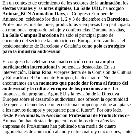
En un contexto de crecimiento de los sectores de la
animación
, los
efectos visuales
y las
artes digitales
,
La Salle-URL
ha acogido
Animar_BCN Animation Days
, el Congreso Europeo de
Animación, celebrado los días 1, 2 y 3 de diciembre en
Barcelona
.
Profesionales, instituciones, productoras y empresas han participado
en reuniones, grupos de trabajo y conferencias. Durante tres días,
La Salle Campus Barcelona
ha sido el principal punto de
encuentro del sector de la animación en Europa, reforzando así el
posicionamiento de Barcelona y Cataluña como
polo estratégico
para la industria audiovisual
.
El congreso ha celebrado su cuarta edición con una
amplia
participación internacional
y ponencias destacadas. En su
intervención,
Diana Riba
, vicepresidenta de la Comisión de Cultura
y Educación del Parlamento Europeo, ha declarado: “Nos
encontramos en un
momento que puede dar forma al futuro del
audiovisual y la cultura europea de los próximos años
. La
propuesta del programa AgoraEU y la revisión de la Directiva
Europea sobre el desarrollo audiovisual nos ofrecen la oportunidad
de repensar elementos de un ecosistema europeo que debe adaptarse
a los nuevos tiempos y prepararse para el futuro”. Por otro lado,
desde
ProAnimats, la Asociación Profesional de Productoras
de
Animación, han destacado que en los últimos cinco años las
empresas de ProAnimats han publicado una media de cuatro
largometrajes de animación al año y entre cuatro y cinco series, tanto