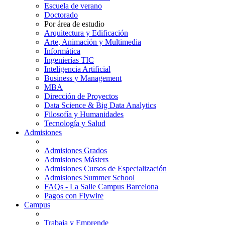
Escuela de verano
Doctorado
Por área de estudio
Arquitectura y Edificación
Arte, Animación y Multimedia
Informática
Ingenierías TIC
Inteligencia Artificial
Business y Management
MBA
Dirección de Proyectos
Data Science & Big Data Analytics
Filosofía y Humanidades
Tecnología y Salud
Admisiones
Admisiones Grados
Admisiones Másters
Admisiones Cursos de Especialización
Admisiones Summer School
FAQs - La Salle Campus Barcelona
Pagos con Flywire
Campus
Trabaja y Emprende