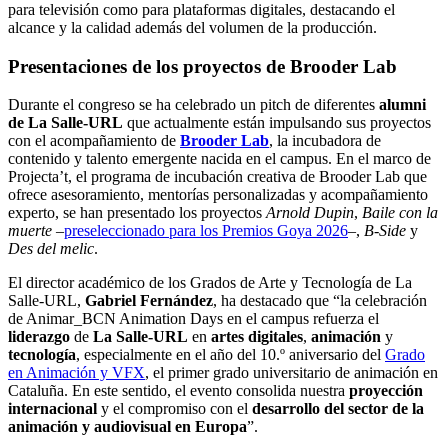
para televisión como para plataformas digitales, destacando el
alcance y la calidad además del volumen de la producción.
Presentaciones de los proyectos de Brooder Lab
Durante el congreso se ha celebrado un pitch de diferentes
alumni
de La Salle-URL
que actualmente están impulsando sus proyectos
con el acompañamiento de
Brooder Lab
, la incubadora de
contenido y talento emergente nacida en el campus. En el marco de
Projecta’t, el programa de incubación creativa de Brooder Lab que
ofrece asesoramiento, mentorías personalizadas y acompañamiento
experto, se han presentado los proyectos
Arnold Dupin
,
Baile con la
muerte
–
preseleccionado para los Premios Goya 2026
–,
B-Side
y
Des del melic
.
El director académico de los Grados de Arte y Tecnología de La
Salle-URL,
Gabriel Fernández
, ha destacado que “la celebración
de Animar_BCN Animation Days en el campus refuerza el
liderazgo
de
La Salle-URL
en
artes digitales
,
animación
y
tecnología
, especialmente en el año del 10.º aniversario del
Grado
en Animación y VFX
, el primer grado universitario de animación en
Cataluña. En este sentido, el evento consolida nuestra
proyección
internacional
y el compromiso con el
desarrollo del sector de la
animación y audiovisual en Europa
”.