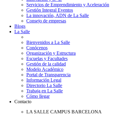
Servicios de Emprendimiento y Aceleración
Gestión Integral Eventos
La innovación, ADN de La Salle
Consejo de empresas
Blogs
La Salle
Bienvenidos a La Salle
Conócenos
Organización y Estructura
Escuelas y Facultades
Gestión de la calidad
Modelo Académico
Portal de Transparencia
Información Legal
Directorio La Salle
Trabaja en La Salle
Cómo llegar
Contacto
LA SALLE CAMPUS BARCELONA