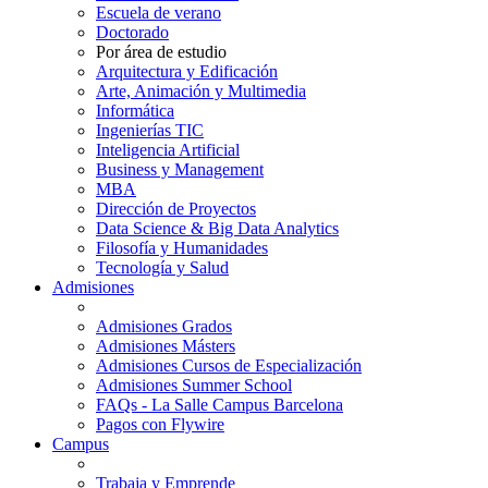
Escuela de verano
Doctorado
Por área de estudio
Arquitectura y Edificación
Arte, Animación y Multimedia
Informática
Ingenierías TIC
Inteligencia Artificial
Business y Management
MBA
Dirección de Proyectos
Data Science & Big Data Analytics
Filosofía y Humanidades
Tecnología y Salud
Admisiones
Admisiones Grados
Admisiones Másters
Admisiones Cursos de Especialización
Admisiones Summer School
FAQs - La Salle Campus Barcelona
Pagos con Flywire
Campus
Trabaja y Emprende