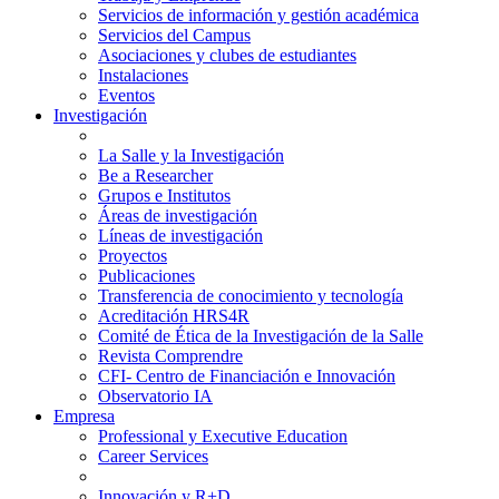
Servicios de información y gestión académica
Servicios del Campus
Asociaciones y clubes de estudiantes
Instalaciones
Eventos
Investigación
La Salle y la Investigación
Be a Researcher
Grupos e Institutos
Áreas de investigación
Líneas de investigación
Proyectos
Publicaciones
Transferencia de conocimiento y tecnología
Acreditación HRS4R
Comité de Ética de la Investigación de la Salle
Revista Comprendre
CFI- Centro de Financiación e Innovación
Observatorio IA
Empresa
Professional y Executive Education
Career Services
Innovación y R+D