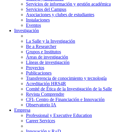
Servicios de información y gestión académica
Servicios del Campus
Asociaciones y clubes de estudiantes
Instalaciones
Eventos
Investigación
La Salle y la Investigación
Be a Researcher
Grupos e Institutos
Áreas de investigación
Líneas de investigación
Proyectos
Publicaciones
Transferencia de conocimiento y tecnología
Acreditación HRS4R
Comité de Ética de la Investigación de la Salle
Revista Comprendre
CFI- Centro de Financiación e Innovación
Observatorio IA
Empresa
Professional y Executive Education
Career Services
Innovación y R+D