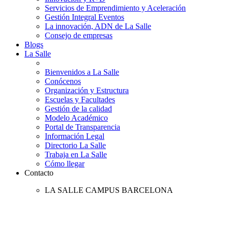
Servicios de Emprendimiento y Aceleración
Gestión Integral Eventos
La innovación, ADN de La Salle
Consejo de empresas
Blogs
La Salle
Bienvenidos a La Salle
Conócenos
Organización y Estructura
Escuelas y Facultades
Gestión de la calidad
Modelo Académico
Portal de Transparencia
Información Legal
Directorio La Salle
Trabaja en La Salle
Cómo llegar
Contacto
LA SALLE CAMPUS BARCELONA