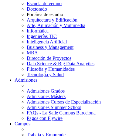
Escuela de verano
Doctorado
Por área de estudio
Arquitectura y Edificación
Arte, Animación y Multimedia
Informática
Ingenierías TIC
Inteligencia Artificial
Business y Management
MBA
Dirección de Proyectos
Data Science & Big Data Analytics
Filosofía y Humanidades
Tecnología y Salud
Admisiones
Admisiones Grados
Admisiones Másters
Admisiones Cursos de Especialización
Admisiones Summer School
FAQs - La Salle Campus Barcelona
Pagos con Flywire
Campus
Trabaja y Emprende