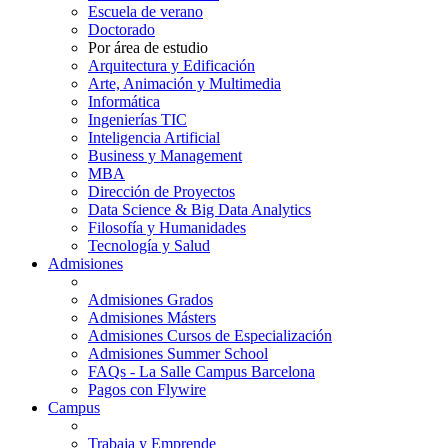
Escuela de verano
Doctorado
Por área de estudio
Arquitectura y Edificación
Arte, Animación y Multimedia
Informática
Ingenierías TIC
Inteligencia Artificial
Business y Management
MBA
Dirección de Proyectos
Data Science & Big Data Analytics
Filosofía y Humanidades
Tecnología y Salud
Admisiones
Admisiones Grados
Admisiones Másters
Admisiones Cursos de Especialización
Admisiones Summer School
FAQs - La Salle Campus Barcelona
Pagos con Flywire
Campus
Trabaja y Emprende