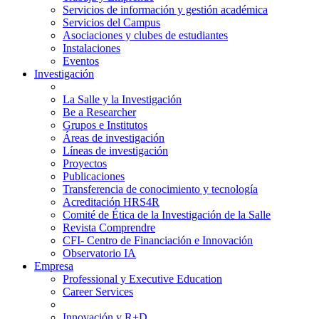
Servicios de información y gestión académica
Servicios del Campus
Asociaciones y clubes de estudiantes
Instalaciones
Eventos
Investigación
La Salle y la Investigación
Be a Researcher
Grupos e Institutos
Áreas de investigación
Líneas de investigación
Proyectos
Publicaciones
Transferencia de conocimiento y tecnología
Acreditación HRS4R
Comité de Ética de la Investigación de la Salle
Revista Comprendre
CFI- Centro de Financiación e Innovación
Observatorio IA
Empresa
Professional y Executive Education
Career Services
Innovación y R+D