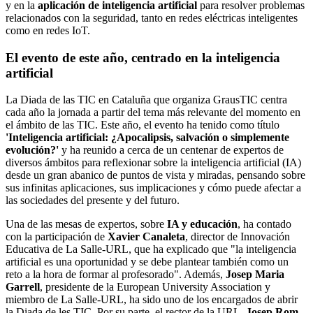
y en la
aplicación de inteligencia artificial
para resolver problemas
relacionados con la seguridad, tanto en redes eléctricas inteligentes
como en redes IoT.
El evento de este año, centrado en la inteligencia
artificial
La Diada de las TIC en Cataluña que organiza GrausTIC centra
cada año la jornada a partir del tema más relevante del momento en
el ámbito de las TIC. Este año, el evento ha tenido como título
'Inteligencia artificial: ¿Apocalipsis, salvación o simplemente
evolución?'
y ha reunido a cerca de un centenar de expertos de
diversos ámbitos para reflexionar sobre la inteligencia artificial (IA)
desde un gran abanico de puntos de vista y miradas, pensando sobre
sus infinitas aplicaciones, sus implicaciones y cómo puede afectar a
las sociedades del presente y del futuro.
Una de las mesas de expertos, sobre
IA y educación
, ha contado
con la participación de
Xavier Canaleta
, director de Innovación
Educativa de La Salle-URL, que ha explicado que "la inteligencia
artificial es una oportunidad y se debe plantear también como un
reto a la hora de formar al profesorado". Además,
Josep Maria
Garrell
, presidente de la European University Association y
miembro de La Salle-URL, ha sido uno de los encargados de abrir
la Diada de les TIC. Por su parte, el rector de la URL,
Josep Rom
,