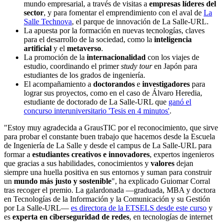
mundo empresarial, a través de visitas a
empresas líderes del
sector
, y para fomentar el emprendimiento con el aval de
La
Salle Technova
, el parque de innovación de La Salle-URL.
La apuesta por la formación en nuevas tecnologías, claves
para el desarrollo de la sociedad, como la
inteligencia
artificial
y el
metaverso
.
La promoción de la
internacionalidad
con los viajes de
estudio, coordinando el primer
study tour
en Japón para
estudiantes de los grados de ingeniería.
El acompañamiento a
doctorandos
e
investigadores
para
lograr sus proyectos, como en el caso de Álvaro Heredia,
estudiante de doctorado de La Salle-URL que
ganó el
concurso interuniversitario 'Tesis en 4 minutos'
.
"Estoy muy agradecida a GrausTIC por el reconocimiento, que sirve
para probar el constante buen trabajo que hacemos desde la Escuela
de Ingeniería de La Salle y desde el campus de La Salle-URL para
formar a
estudiantes creativos e innovadores
, expertos ingenieros
que gracias a sus habilidades, conocimientos y
valores
dejan
siempre una huella positiva en sus entornos y suman para construir
un
mundo más justo y sostenible
", ha explicado Guiomar Corral
tras recoger el premio. La galardonada ―graduada, MBA y doctora
en Tecnologías de la Información y la Comunicación y su Gestión
por La Salle-URL―
es directora de la ETSELS desde este curso
y
es
experta en ciberseguridad de redes
, en tecnologías de internet