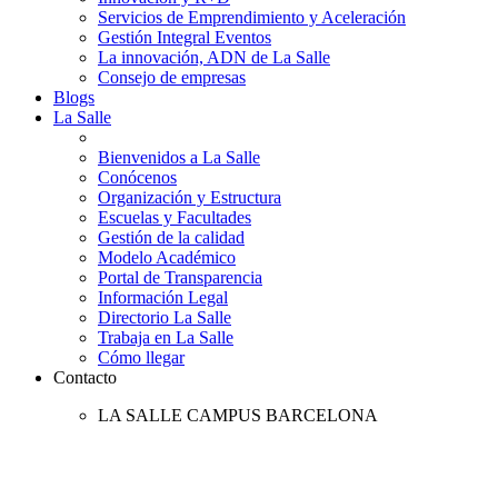
Servicios de Emprendimiento y Aceleración
Gestión Integral Eventos
La innovación, ADN de La Salle
Consejo de empresas
Blogs
La Salle
Bienvenidos a La Salle
Conócenos
Organización y Estructura
Escuelas y Facultades
Gestión de la calidad
Modelo Académico
Portal de Transparencia
Información Legal
Directorio La Salle
Trabaja en La Salle
Cómo llegar
Contacto
LA SALLE CAMPUS BARCELONA