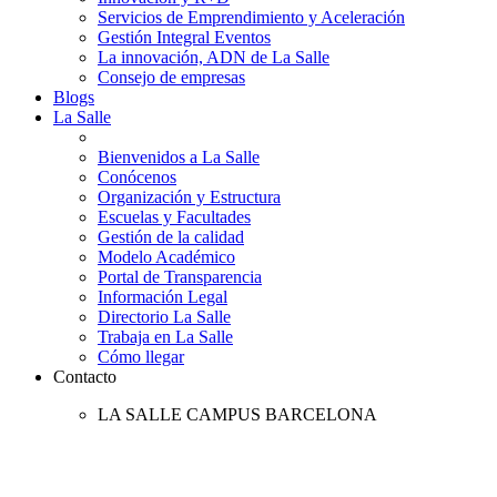
Servicios de Emprendimiento y Aceleración
Gestión Integral Eventos
La innovación, ADN de La Salle
Consejo de empresas
Blogs
La Salle
Bienvenidos a La Salle
Conócenos
Organización y Estructura
Escuelas y Facultades
Gestión de la calidad
Modelo Académico
Portal de Transparencia
Información Legal
Directorio La Salle
Trabaja en La Salle
Cómo llegar
Contacto
LA SALLE CAMPUS BARCELONA