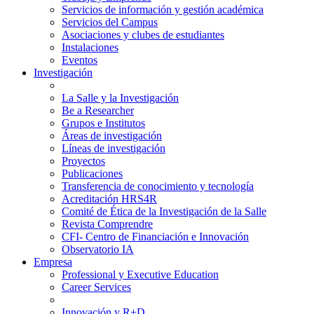
Servicios de información y gestión académica
Servicios del Campus
Asociaciones y clubes de estudiantes
Instalaciones
Eventos
Investigación
La Salle y la Investigación
Be a Researcher
Grupos e Institutos
Áreas de investigación
Líneas de investigación
Proyectos
Publicaciones
Transferencia de conocimiento y tecnología
Acreditación HRS4R
Comité de Ética de la Investigación de la Salle
Revista Comprendre
CFI- Centro de Financiación e Innovación
Observatorio IA
Empresa
Professional y Executive Education
Career Services
Innovación y R+D