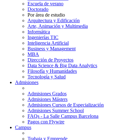
Escuela de verano
Doctorado
Por área de estudio
Arquitectura y Edificación
Arte, Animación y Multimedia
Informática
Ingenierías TIC
Inteligencia Artificial
Business y Management
MBA
Dirección de Proyectos
Data Science & Big Data Analytics
Filosofía y Humanidades
Tecnología y Salud
Admisiones
Admisiones Grados
Admisiones Másters
Admisiones Cursos de Especialización
Admisiones Summer School
FAQs - La Salle Campus Barcelona
Pagos con Flywire
Campus
Trabaja y Emprende