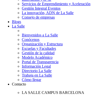
Servicios de Emprendimiento y Aceleración
Gestión Integral Eventos
La innovación, ADN de La Salle
Consejo de empresas
Blogs
La Salle
Bienvenidos a La Salle
Conócenos
Organización y Estructura
Escuelas y Facultades
Gestión de la calidad
Modelo Académico
Portal de Transparencia
Información Legal
Directorio La Salle
Trabaja en La Salle
Cómo llegar
Contacto
LA SALLE CAMPUS BARCELONA