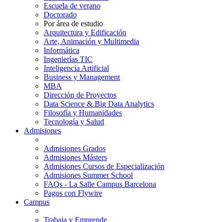
Escuela de verano
Doctorado
Por área de estudio
Arquitectura y Edificación
Arte, Animación y Multimedia
Informática
Ingenierías TIC
Inteligencia Artificial
Business y Management
MBA
Dirección de Proyectos
Data Science & Big Data Analytics
Filosofía y Humanidades
Tecnología y Salud
Admisiones
Admisiones Grados
Admisiones Másters
Admisiones Cursos de Especialización
Admisiones Summer School
FAQs - La Salle Campus Barcelona
Pagos con Flywire
Campus
Trabaja y Emprende