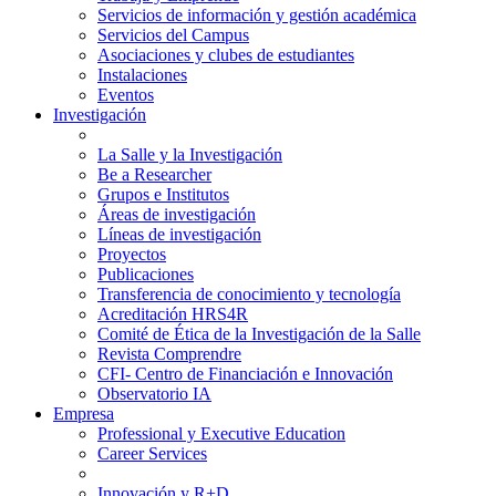
Servicios de información y gestión académica
Servicios del Campus
Asociaciones y clubes de estudiantes
Instalaciones
Eventos
Investigación
La Salle y la Investigación
Be a Researcher
Grupos e Institutos
Áreas de investigación
Líneas de investigación
Proyectos
Publicaciones
Transferencia de conocimiento y tecnología
Acreditación HRS4R
Comité de Ética de la Investigación de la Salle
Revista Comprendre
CFI- Centro de Financiación e Innovación
Observatorio IA
Empresa
Professional y Executive Education
Career Services
Innovación y R+D