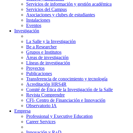
Servicios de información y gestión académica
Servicios del Campus
Asociaciones y clubes de estudiantes
Instalaciones
Eventos
Investigación
La Salle y la Investigación
Be a Researcher
Grupos e Institutos
Áreas de investigación
Líneas de investigación
Proyectos
Publicaciones
Transferencia de conocimiento y tecnología
Acreditación HRS4R
Comité de Ética de la Investigación de la Salle
Revista Comprendre
CFI- Centro de Financiación e Innovación
Observatorio IA
Empresa
Professional y Executive Education
Career Services
Innovación y R+D