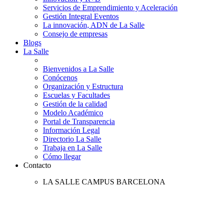
Servicios de Emprendimiento y Aceleración
Gestión Integral Eventos
La innovación, ADN de La Salle
Consejo de empresas
Blogs
La Salle
Bienvenidos a La Salle
Conócenos
Organización y Estructura
Escuelas y Facultades
Gestión de la calidad
Modelo Académico
Portal de Transparencia
Información Legal
Directorio La Salle
Trabaja en La Salle
Cómo llegar
Contacto
LA SALLE CAMPUS BARCELONA