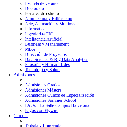
Escuela de verano
Doctorado
Por área de estudio
Arquitectura y Edificación
Arte, Animación y Multimedia
Informática
Ingenierías TIC
Inteligencia Artificial
Business y Management
MBA
Dirección de Proyectos
Data Science & Big Data Analytics
Filosofía y Humanidades
Tecnología y Salud
Admisiones
Admisiones Grados
Admisiones Másters
Admisiones Cursos de Especialización
Admisiones Summer School
FAQs - La Salle Campus Barcelona
Pagos con Flywire
Campus
Trabaja y Emprende