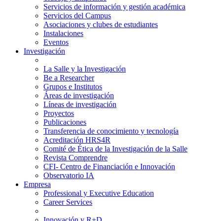
Servicios de información y gestión académica
Servicios del Campus
Asociaciones y clubes de estudiantes
Instalaciones
Eventos
Investigación
La Salle y la Investigación
Be a Researcher
Grupos e Institutos
Áreas de investigación
Líneas de investigación
Proyectos
Publicaciones
Transferencia de conocimiento y tecnología
Acreditación HRS4R
Comité de Ética de la Investigación de la Salle
Revista Comprendre
CFI- Centro de Financiación e Innovación
Observatorio IA
Empresa
Professional y Executive Education
Career Services
Innovación y R+D