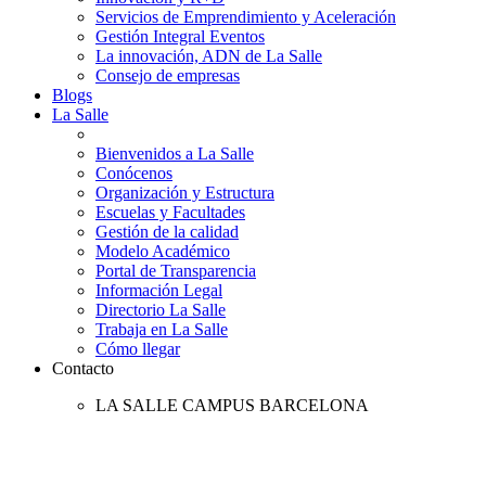
Servicios de Emprendimiento y Aceleración
Gestión Integral Eventos
La innovación, ADN de La Salle
Consejo de empresas
Blogs
La Salle
Bienvenidos a La Salle
Conócenos
Organización y Estructura
Escuelas y Facultades
Gestión de la calidad
Modelo Académico
Portal de Transparencia
Información Legal
Directorio La Salle
Trabaja en La Salle
Cómo llegar
Contacto
LA SALLE CAMPUS BARCELONA