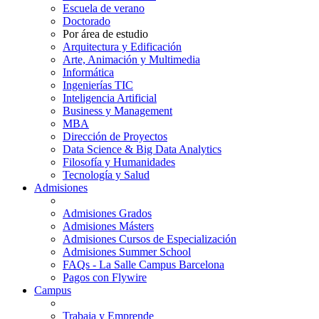
Escuela de verano
Doctorado
Por área de estudio
Arquitectura y Edificación
Arte, Animación y Multimedia
Informática
Ingenierías TIC
Inteligencia Artificial
Business y Management
MBA
Dirección de Proyectos
Data Science & Big Data Analytics
Filosofía y Humanidades
Tecnología y Salud
Admisiones
Admisiones Grados
Admisiones Másters
Admisiones Cursos de Especialización
Admisiones Summer School
FAQs - La Salle Campus Barcelona
Pagos con Flywire
Campus
Trabaja y Emprende